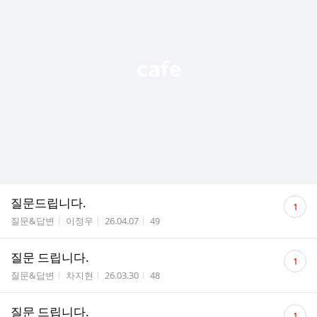
댓
질문드립니다.
1
글
게시판명
작성자
작성시간
조회수
질문&답변
이정우
26.04.07
49
수
댓
질문 드립니다.
1
글
게시판명
작성자
작성시간
조회수
질문&답변
차지현
26.03.30
48
수
댓
질문 드립니다.
1