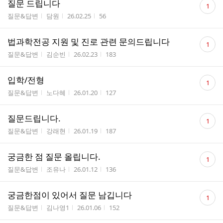
질문 드립니다
1
글
게시판명
작성자
작성시간
조회수
질문&답변
담원
26.02.25
56
수
댓
법과학전공 지원 및 진로 관련 문의드립니다
1
글
게시판명
작성자
작성시간
조회수
질문&답변
김순빈
26.02.23
183
수
댓
입학/전형
1
글
게시판명
작성자
작성시간
조회수
질문&답변
노다혜
26.01.20
127
수
댓
질문드립니다.
1
글
게시판명
작성자
작성시간
조회수
질문&답변
강래현
26.01.19
187
수
댓
궁금한 점 질문 올립니다.
1
글
게시판명
작성자
작성시간
조회수
질문&답변
조유나
26.01.12
136
수
댓
궁금한점이 있어서 질문 남깁니다
1
글
게시판명
작성자
작성시간
조회수
질문&답변
김나영1
26.01.06
152
수