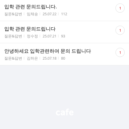
댓
입학 관련 문의드립니다.
1
글
게시판명
작성자
작성시간
조회수
질문&답변
임채송
25.07.22
112
수
댓
입학 관련 문의드립니다
1
글
게시판명
작성자
작성시간
조회수
질문&답변
정수정
25.07.21
93
수
댓
안녕하세요 입학관련하여 문의 드립니다
1
글
게시판명
작성자
작성시간
조회수
질문&답변
김하은
25.07.18
80
수