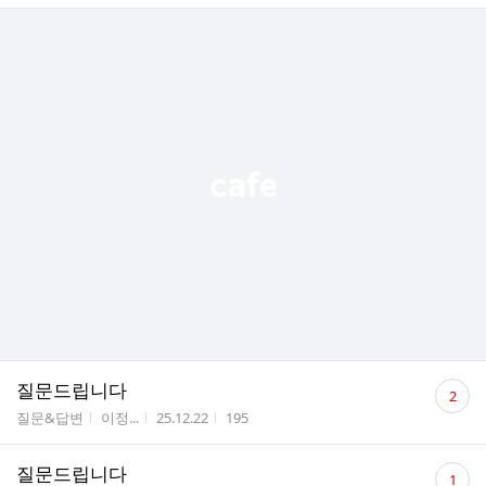
댓
질문드립니다
2
글
게시판명
작성자
작성시간
조회수
질문&답변
이정...
25.12.22
195
수
댓
질문드립니다
1