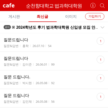
cafe
순천향대학교 법과학대학원
카
개
페
별
개
정
카
게시판
최신글
이미지
가입하기
보
별
페
전
전
보
검
※ 2024학년도 후기 법과학대학원 신입생 모집 안내 ※
공지
카
공지목록 펼치기/접기
체
기
색
체
페
글
댓
글
질문드립니다
1
리
글
메
게시판명
작성자
작성시간
조회수
질문&답변
홍학
26.07.10
54
스
수
뉴
트
댓
질문드립니다
1
글
게시판명
작성자
작성시간
조회수
질문&답변
김이준
26.06.01
99
수
댓
질문 드립니다.
1
글
게시판명
작성자
작성시간
조회수
질문&답변
박시현
26.05.08
92
수
댓
질문 드립니다
1
글
게시판명
작성자
작성시간
조회수
질문&답변
김민채
26.05.08
56
수