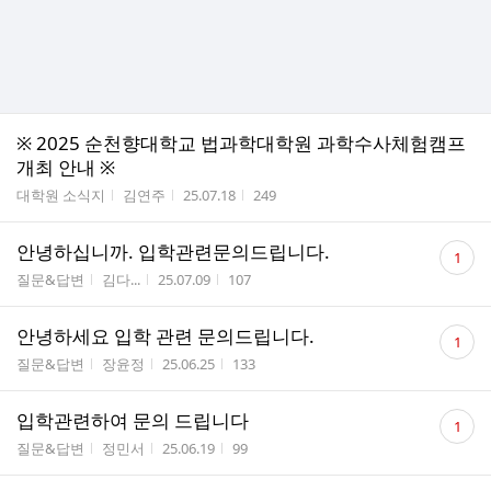
※ 2025 순천향대학교 법과학대학원 과학수사체험캠프
개최 안내 ※
게시판명
작성자
작성시간
조회수
대학원 소식지
김연주
25.07.18
249
댓
안녕하십니까. 입학관련문의드립니다.
1
글
게시판명
작성자
작성시간
조회수
질문&답변
김다...
25.07.09
107
수
댓
안녕하세요 입학 관련 문의드립니다.
1
글
게시판명
작성자
작성시간
조회수
질문&답변
장윤정
25.06.25
133
수
댓
입학관련하여 문의 드립니다
1
글
게시판명
작성자
작성시간
조회수
질문&답변
정민서
25.06.19
99
수