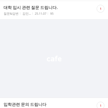
댓
대학 입시 관련 질문 드립니다.
1
글
게시판명
작성자
작성시간
조회수
질문&답변
김민...
25.11.07
95
수
댓
입학관련 문의 드립니다
1
글