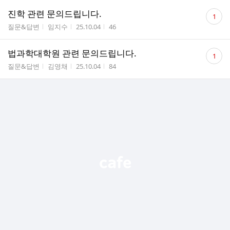
댓
진학 관련 문의드립니다.
1
글
게시판명
작성자
작성시간
조회수
질문&답변
임지수
25.10.04
46
수
댓
법과학대학원 관련 문의드립니다.
1
글
게시판명
작성자
작성시간
조회수
질문&답변
김영채
25.10.04
84
수