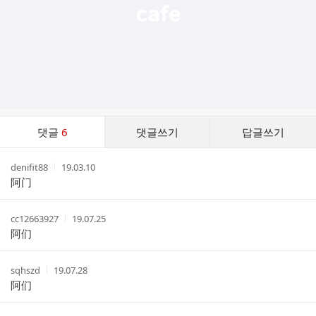
댓
댓글
6
댓글쓰기
답글쓰기
글
댓
작
작
denifit88
19.03.10
글
성
성
阿门
리
자
시
스
간
트
작
작
cc12663927
19.07.25
성
성
阿们
자
시
간
작
작
sqhszd
19.07.28
성
성
阿们
자
시
간