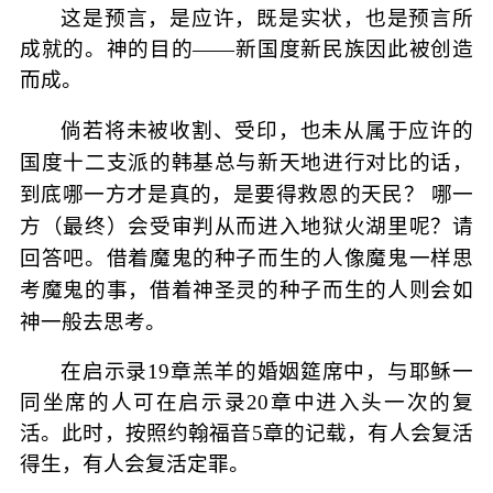
这是预言，是应许，既是实状，也是预言所
成就的。神的目的
——
新国度新民族因此被创造
而成。
倘若将未被收割、受印，也未从属于应许的
国度十二支派的韩基总与新天地进行对比的话，
到底哪一方才是真的，是要得救恩的天民？ 哪一
方（最终）会受审判从而进入地狱火湖里呢？请
回答吧。借着魔鬼的种子而生的人像魔鬼一样思
考魔鬼的事，借着神圣灵的种子而生的人则会如
神一般去思考。
在启示录
19
章羔羊的婚姻筵席中，与耶稣一
同坐席的人可在启示录
20
章中进入头一次的复
活。此时，按照约翰福音
5
章的记载，有人会复活
得生，有人会复活定罪。