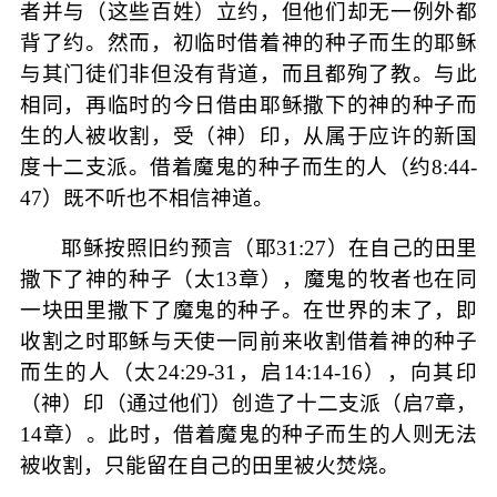
者并与（这些百姓）立约，但他们却无一例外都
背了约。然而，初临时借着神的种子而生的耶稣
与其门徒们非但没有背道，而且都殉了教。与此
相同，再临时的今日借由耶稣撒下的神的种子而
生的人被收割，受（神）印，从属于应许的新国
度十二支派。借着魔鬼的种子而生的人（约
8:44-
47
）既不听也不相信神道。
耶稣按照旧约预言（耶
31:27
）在自己的田里
撒下了神的种子（太
13
章），魔鬼的牧者也在同
一块田里撒下了魔鬼的种子。在世界的末了，即
收割之时耶稣与天使一同前来收割借着神的种子
而生的人（太
24:29-31
，启
14:14-16
），向其印
（神）印（通过他们）创造了十二支派（启
7
章，
14
章）。此时，借着魔鬼的种子而生的人则无法
被收割，只能留在自己的田里被火焚烧。