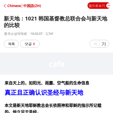
C
Chinese│中国語(ZH)
앱으로보기
A
新天地：1021 韩国基督教总联合会与新天地
F
的比较
작
작
조
중국소성약재료
19.03.07
2,741
E
성
성
회
자
시
수
글
가
글
목록
댓글
6
가
간
자
자
크
크
기
기
크
작
게
게
来自天上的，如阳光、雨露、空气般的生命信息
真正且正确认识圣经与新天地
本文是新天地耶稣教总会长依照神和耶稣的指示所记载
的。他立足于圣经，