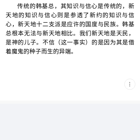
传统的韩基总，其知识与信心是传统的，新
天地的知识与信心则是参透了新约的知识与信
心，新天地十二支派是应许的国度与民族。韩基
总根本无法与新天地相比。我们新天地是天民，
是神的儿子。不信（这一事实）的是因为其是借
着魔鬼的种子而生的异端。
현
재
게
시
글
추
가
기
능
열
기