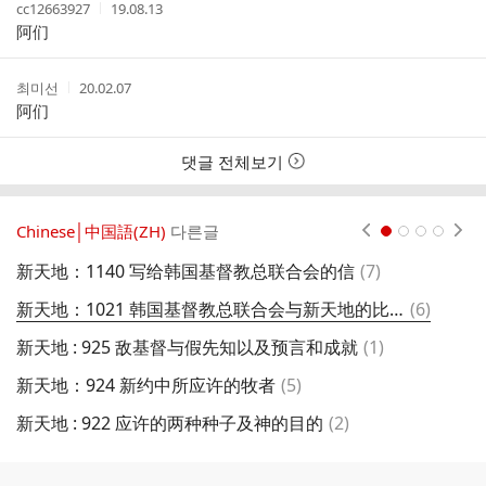
작
작
cc12663927
19.08.13
성
성
阿们
자
시
간
작
작
최미선
20.02.07
성
성
阿们
자
시
간
댓글 전체보기
Chinese│中国語(ZH)
다른글
현재페이지 1
2
3
4
댓
新天地：1140 写给韩国基督教总联合会的信
(
7
)
新
글
댓
新天地：1021 韩国基督教总联合会与新天地的比较
(
6
)
글
댓
新天地 : 925 敌基督与假先知以及预言和成就
(
1
)
新
글
댓
新天地：924 新约中所应许的牧者
(
5
)
新
글
댓
新天地 : 922 应许的两种种子及神的目的
(
2
)
新
글