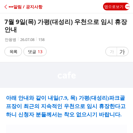
C
==알림 / 공지사항
앱으로보기
A
7월 9일(목) 가평(대성리) 우천으로 임시 휴장
F
안내
작
작
조
안용병
26.07.08
158
E
성
성
회
자
시
수
글
가
글
목록
댓글
13
가
간
자
자
크
크
기
기
크
작
게
게
아래 안내와 같이 내일(7.9, 목) 가평(대성리)파크골
프장이 최근의 지속적인 우천으로 임시 휴장한다고
하니 신청자 분들께서는 착오 없으시기 바랍니다.