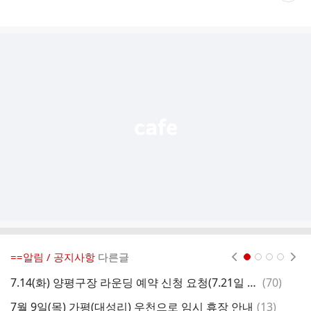
게
시
글
추
가
기
능
열
기
==알림 / 공지사항
다른글
현재페이지 1
2
3
4
댓
7.14(화) 양평구장 라운딩 예약 신청 요청(7.21일 이용)
(
70
)
글
댓
7월 9일(목) 가평(대성리) 우천으로 임시 휴장 안내
(
13
)