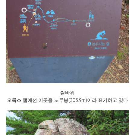
쌀바위
오록스 맵에선 이곳을 노루봉(305.9m)이라 표기하고 있다