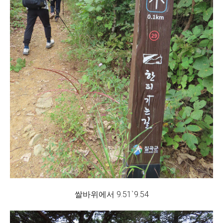
쌀바위에서 9.51`9.54