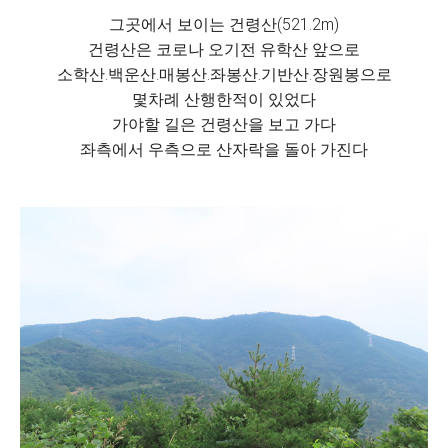
그곳에서 보이는 건령산(521.2m)
건령산은 코로나 오기전 유학산 앞으로
소학산.백운산.매봉산.좌봉산.기반산.장원봉으로
몇차례 산행한적이 있었다
가야할 길은 건령산을 보고 가다
좌측에서 우측으로 산자락을 돌아 가진다