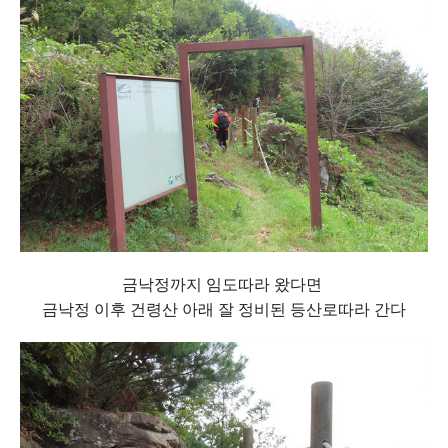
금낙정까지 임도따라 왔다면
금낙정 이후 건령산 아래 잘 정비된 등산로따라 간다