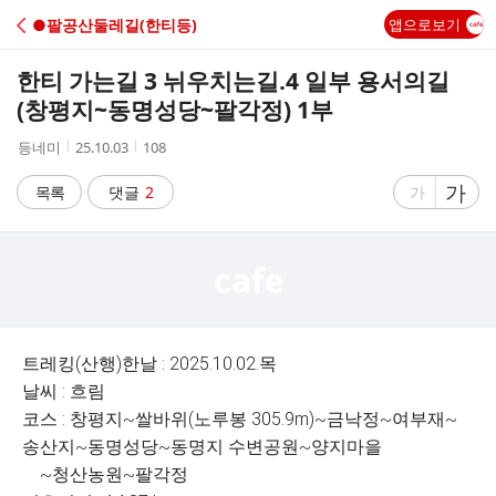
C
●팔공산둘레길(한티등)
앱으로보기
A
한티 가는길 3 뉘우치는길.4 일부 용서의길
F
(창평지~동명성당~팔각정) 1부
작
작
조
등네미
25.10.03
108
E
성
성
회
자
시
수
글
가
글
목록
댓글
2
가
간
자
자
크
크
기
기
크
작
게
게
트레킹(산행)한날 : 2025.10.02.목
날씨 : 흐림
코스 : 창평지~쌀바위(노루봉 305.9m)~금낙정~여부재~
송산지~동명성당~동명지 수변공원~양지마을
~청산농원~팔각정