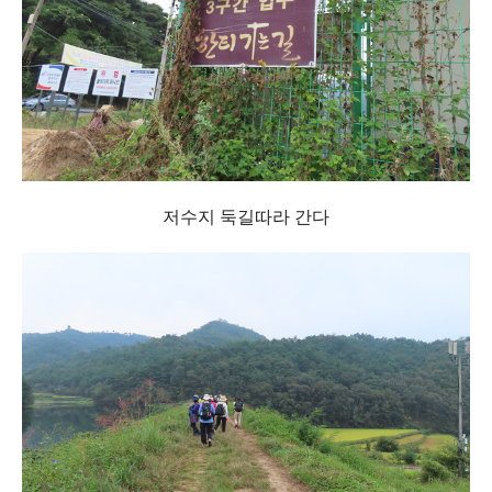
저수지 둑길따라 간다