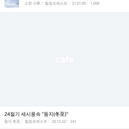
게시판명
작성자
작성시간
조회수
소한 小寒
힐링포레스트
21.01.05
1,008
24절기 세시풍속 "동지(冬至)"
게시판명
작성자
작성시간
조회수
동지 冬至
힐링포레스트
20.12.22
241