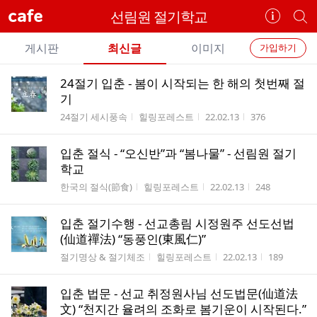
cafe
선림원 절기학교
카
개
페
별
개
정
카
게시판
최신글
이미지
가입하기
보
별
페
전
전
보
검
24절기 입춘 - 봄이 시작되는 한 해의 첫번째 절
카
체
기
색
체
기
페
글
글
게시판명
작성자
작성시간
조회수
24절기 세시풍속
힐링포레스트
22.02.13
376
리
메
스
뉴
입춘 절식 - “오신반”과 “봄나물” - 선림원 절기
트
학교
게시판명
작성자
작성시간
조회수
한국의 절식(節食)
힐링포레스트
22.02.13
248
입춘 절기수행 - 선교총림 시정원주 선도선법
(仙道禪法) “동풍인(東風仁)”
게시판명
작성자
작성시간
조회수
절기명상 & 절기체조
힐링포레스트
22.02.13
189
입춘 법문 - 선교 취정원사님 선도법문(仙道法
文) “천지간 율려의 조화로 봄기운이 시작된다.”