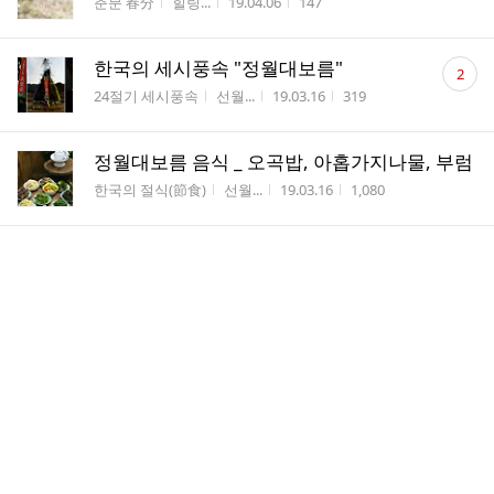
게시판명
작성자
작성시간
조회수
춘분 春分
힐링...
19.04.06
147
수
댓
한국의 세시풍속 "정월대보름"
2
글
게시판명
작성자
작성시간
조회수
24절기 세시풍속
선월...
19.03.16
319
수
정월대보름 음식 _ 오곡밥, 아홉가지나물, 부럼
게시판명
작성자
작성시간
조회수
한국의 절식(節食)
선월...
19.03.16
1,080
댓
경칩, 초후에 내리는 봄비 속에서 선도수
1
글
행
수
게시판명
작성자
작성시간
조회수
절기소감
선월...
19.03.11
301
댓
24절기 세시풍속 "경칩(驚蟄)"
1
글
게시판명
작성자
작성시간
조회수
경칩 驚蟄
힐링...
19.03.11
122
수
댓
24절기 세시풍속 "우수(雨水)"
1
글
게시판명
작성자
작성시간
조회수
우수 雨水
힐링...
19.03.11
1,047