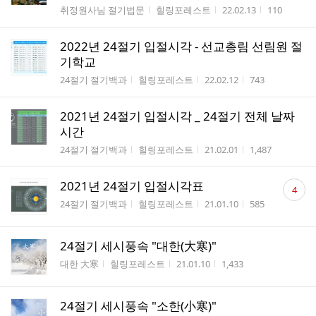
게시판명
작성자
작성시간
조회수
취정원사님 절기법문
힐링포레스트
22.02.13
110
2022년 24절기 입절시각 - 선교총림 선림원 절
기학교
게시판명
작성자
작성시간
조회수
24절기 절기백과
힐링포레스트
22.02.12
743
2021년 24절기 입절시각 _ 24절기 전체 날짜
시간
게시판명
작성자
작성시간
조회수
24절기 절기백과
힐링포레스트
21.02.01
1,487
댓
2021년 24절기 입절시각표
4
글
게시판명
작성자
작성시간
조회수
24절기 절기백과
힐링포레스트
21.01.10
585
수
24절기 세시풍속 "대한(大寒)"
게시판명
작성자
작성시간
조회수
대한 大寒
힐링포레스트
21.01.10
1,433
24절기 세시풍속 "소한(小寒)"