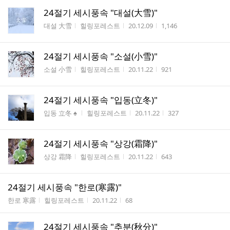
24절기 세시풍속 "대설(大雪)"
게시판명
작성자
작성시간
조회수
대설 大雪
힐링포레스트
20.12.09
1,146
24절기 세시풍속 "소설(小雪)"
게시판명
작성자
작성시간
조회수
소설 小雪
힐링포레스트
20.11.22
921
24절기 세시풍속 "입동(立冬)"
게시판명
작성자
작성시간
조회수
입동 立冬 ♠
힐링포레스트
20.11.22
327
24절기 세시풍속 "상강(霜降)"
게시판명
작성자
작성시간
조회수
상강 霜降
힐링포레스트
20.11.22
643
24절기 세시풍속 "한로(寒露)"
게시판명
작성자
작성시간
조회수
한로 寒露
힐링포레스트
20.11.22
68
24절기 세시풍속 "추분(秋分)"