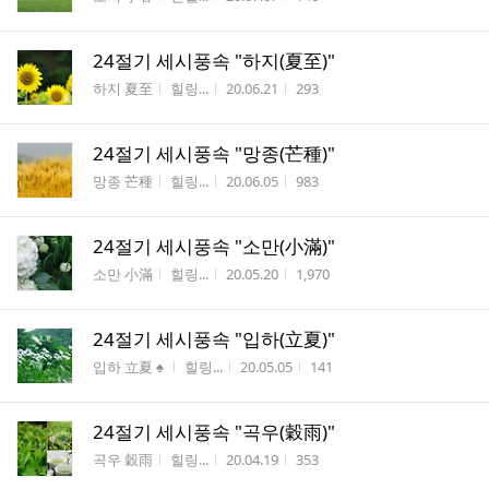
24절기 세시풍속 "하지(夏至)"
게시판명
작성자
작성시간
조회수
하지 夏至
힐링...
20.06.21
293
24절기 세시풍속 "망종(芒種)"
게시판명
작성자
작성시간
조회수
망종 芒種
힐링...
20.06.05
983
24절기 세시풍속 "소만(小滿)"
게시판명
작성자
작성시간
조회수
소만 小滿
힐링...
20.05.20
1,970
24절기 세시풍속 "입하(立夏)"
게시판명
작성자
작성시간
조회수
입하 立夏 ♠
힐링...
20.05.05
141
24절기 세시풍속 "곡우(穀雨)"
게시판명
작성자
작성시간
조회수
곡우 穀雨
힐링...
20.04.19
353