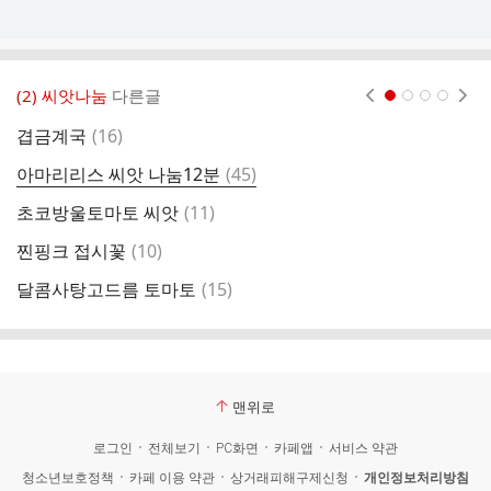
(2) 씨앗나눔
다른글
현재페이지 1
2
3
4
댓
겹금계국
(
16
)
글
댓
아마리리스 씨앗 나눔12분
(
45
)
까
글
댓
초코방울토마토 씨앗
(
11
)
글
댓
찐핑크 접시꽃
(
10
)
사
글
댓
달콤사탕고드름 토마토
(
15
)
글
맨위로
로그인
전체보기
PC화면
카페앱
서비스 약관
청소년보호정책
카페 이용 약관
상거래피해구제신청
개인정보처리방침