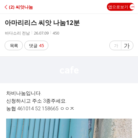
C
(2) 씨앗나눔
앱으로보기
A
아마리리스 씨앗 나눔12분
F
작
작
조
바다소리 전남
26.07.09
450
성
성
회
E
자
시
수
글
가
글
목록
댓글
45
가
간
자
자
크
크
기
기
크
작
게
게
차비나눔입니다.
신청하시고 주소 3종주세요.
농협 461014 52 158665 ㅇㅇㅈ