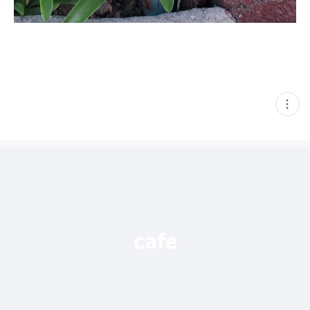
현
재
게
시
글
추
가
기
능
열
기