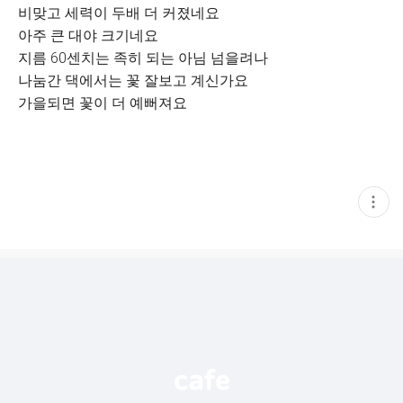
비맞고 세력이 두배 더 커졌네요
아주 큰 대야 크기네요
지름 60센치는 족히 되는 아님 넘을려나
나눔간 댁에서는 꽃 잘보고 계신가요
가을되면 꽃이 더 예뻐져요
현
재
게
시
글
추
가
기
능
열
기