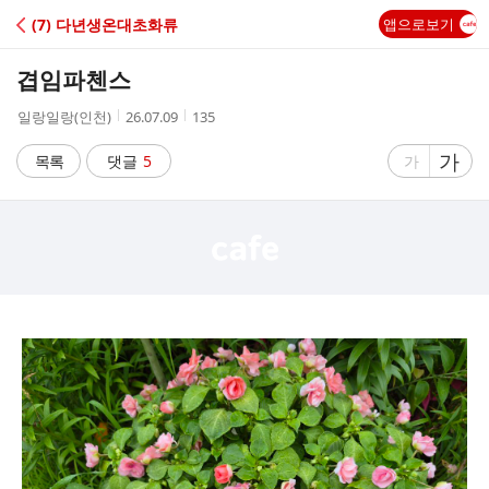
C
(7) 다년생온대초화류
앱으로보기
A
겹임파첸스
F
작
작
조
일랑일랑(인천)
26.07.09
135
성
성
회
E
자
시
수
글
가
글
목록
댓글
5
가
간
자
자
크
크
기
기
크
작
게
게