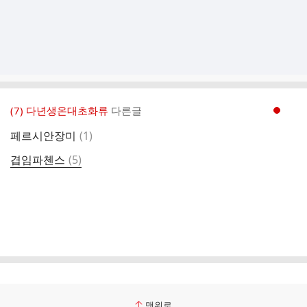
(7) 다년생온대초화류
다른글
현재페이지 1
댓
페르시안장미
(
1
)
글
댓
겹임파첸스
(
5
)
글
맨위로