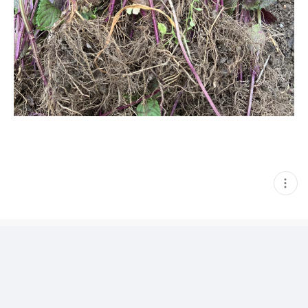
현
재
게
시
글
추
가
기
능
열
기