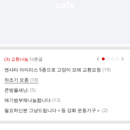
(3) 교환나눔
다른글
현재페이지 1
2
3
4
댓
엔샤타 아이리스 5종으로 고양이 모래 교환요청
(
19
)
(
글
댓
차조기 모종
(
18
)
플
글
댓
큰방울새난.
(
5
)
글
댓
애기범부채나눔합니다
(
13
)
글
댓
필요하신분 그냥드립니다＜등 강화 운동기구＞
(
2
)
글