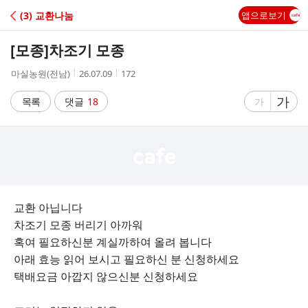
C
(3) 교환나눔
앱으로보기
A
[모종]
차조기 모종
F
작
작
조
마실농원(전남)
26.07.09
172
성
성
회
E
자
시
수
글
가
글
목록
댓글
18
가
간
자
자
크
크
기
기
크
작
게
게
교환 아닙니다
차조기 모종 버리기 아까워
혹여 필요하신분 계실까하여 올려 봅니다
아래 효능 읽어 보시고 필요하신 분 신청하세요
택배요금 아깝지 않으신분 신청하세요