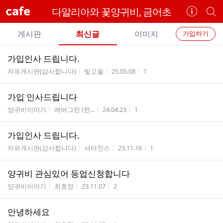
cafe
다알리아와 꽃양귀비, 금어초
카
개
페
별
개
정
카
게시판
최신글
이미지
가입하기
보
별
페
전
전
보
검
가입인사 드립니다.
카
체
기
색
체
게시판명
작성자
작성시간
조회수
자유게시판(감사합니다)
빛고을
25.05.08
1
페
글
글
리
메
가입 인사드립니다
스
뉴
게시판명
작성자
작성시간
조회수
트
양귀비이야기
에버그린 (한...
24.04.23
1
가입인사 드립니다.
게시판명
작성자
작성시간
조회수
자유게시판(감사합니다)
셔터찬스
23.11.16
1
양귀비 관심있어 등업신청합니다
게시판명
작성자
작성시간
조회수
양귀비이야기
최효정
23.11.07
2
안녕하세요