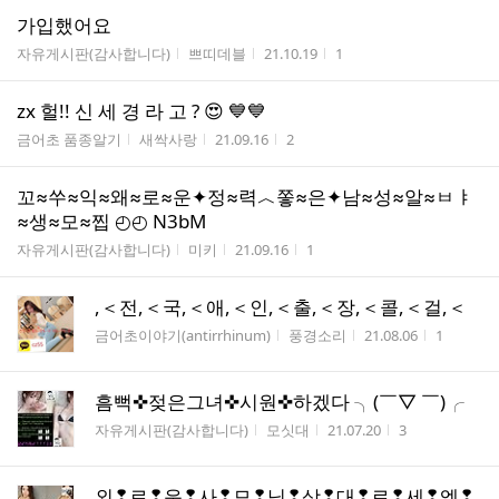
가입했어요
게시판명
작성자
작성시간
조회수
자유게시판(감사합니다)
쁘띠데블
21.10.19
1
z­x ­헐­!! ­신­ ­세­ ­경­ ­라­ ­고­ ?­ 😍 💙💙
게시판명
작성자
작성시간
조회수
금어초 품종알기
새싹사랑
21.09.16
2
꼬≈쑤≈익≈왜≈로≈운✦정≈력︿쫗≈은✦남≈성≈알≈ㅂㅑ
≈생≈모≈찝 ◴◴ N3bM
게시판명
작성자
작성시간
조회수
자유게시판(감사합니다)
미키
21.09.16
1
,＜전,＜국,＜애,＜인,＜출,＜장,＜콜,＜걸,＜
게시판명
작성자
작성시간
조회수
금어초이야기(antirrhinum)
풍경소리
21.08.06
1
흠뻑✜젖은그녀✜시원✜하겠다 ╮(￣▽ ￣)╭
게시판명
작성자
작성시간
조회수
자유게시판(감사합니다)
모싯대
21.07.20
3
외❢로❢운❢사❢모❢님❢상❢대❢로❢세❢엑❢