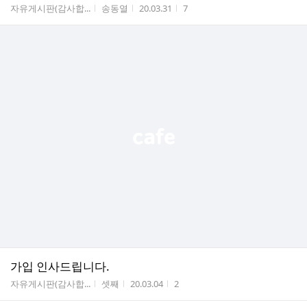
게시판명
작성자
작성시간
조회수
자유게시판(감사합...
송동열
20.03.31
7
가입 인사드립니다.
게시판명
작성자
작성시간
조회수
자유게시판(감사합...
셋째
20.03.04
2