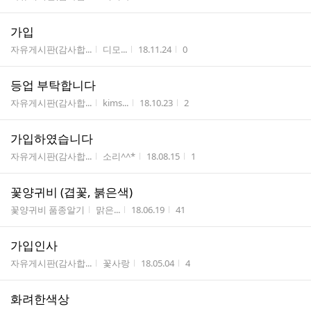
가입
게시판명
작성자
작성시간
조회수
자유게시판(감사합...
디모...
18.11.24
0
등업 부탁합니다
게시판명
작성자
작성시간
조회수
자유게시판(감사합...
kims...
18.10.23
2
가입하였습니다
게시판명
작성자
작성시간
조회수
자유게시판(감사합...
소리^^*
18.08.15
1
꽃양귀비 (겹꽃, 붉은색)
게시판명
작성자
작성시간
조회수
꽃양귀비 품종알기
맑은...
18.06.19
41
가입인사
게시판명
작성자
작성시간
조회수
자유게시판(감사합...
꽃사랑
18.05.04
4
화려한색상