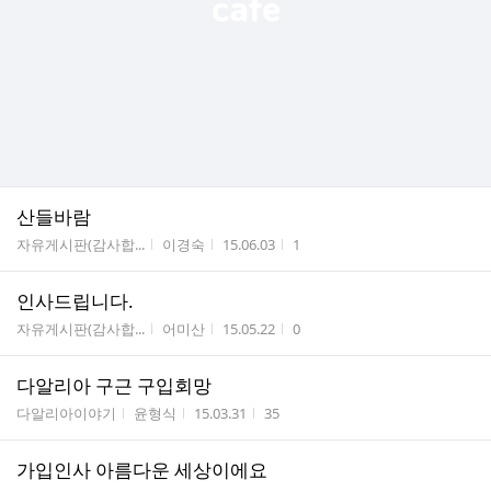
산들바람
게시판명
작성자
작성시간
조회수
자유게시판(감사합...
이경숙
15.06.03
1
인사드립니다.
게시판명
작성자
작성시간
조회수
자유게시판(감사합...
어미산
15.05.22
0
다알리아 구근 구입회망
게시판명
작성자
작성시간
조회수
다알리아이야기
윤형식
15.03.31
35
가입인사 아름다운 세상이에요