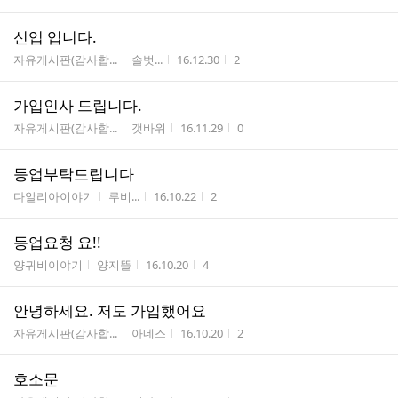
신입 입니다.
게시판명
작성자
작성시간
조회수
자유게시판(감사합...
솔벗...
16.12.30
2
가입인사 드립니다.
게시판명
작성자
작성시간
조회수
자유게시판(감사합...
갯바위
16.11.29
0
등업부탁드립니다
게시판명
작성자
작성시간
조회수
다알리아이야기
루비...
16.10.22
2
등업요청 요!!
게시판명
작성자
작성시간
조회수
양귀비이야기
양지뜰
16.10.20
4
안녕하세요. 저도 가입했어요
게시판명
작성자
작성시간
조회수
자유게시판(감사합...
아네스
16.10.20
2
호소문