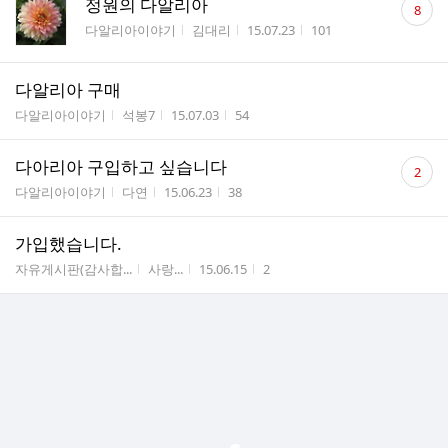
정원의 다알리아
8
글
게시판명
작성자
작성시간
조회수
다알리아이야기
김대리
15.07.23
101
수
다알리아 구매
게시판명
작성자
작성시간
조회수
다알리아이야기
석봉7
15.07.03
54
댓
다아리아 구입하고 싶습니다
2
글
게시판명
작성자
작성시간
조회수
다알리아이야기
다연
15.06.23
38
수
가입했습니다.
게시판명
작성자
작성시간
조회수
자유게시판(감사합...
사랑...
15.06.15
2