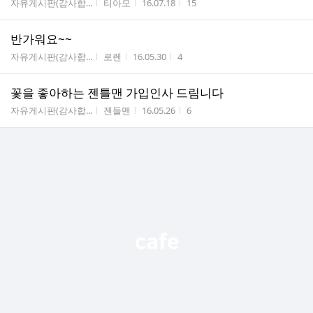
게시판명
작성자
작성시간
조회수
자유게시판(감사합...
티아모
16.07.18
15
반가워요~~
게시판명
작성자
작성시간
조회수
자유게시판(감사합...
로렌
16.05.30
4
꽃을 좋아하는 젠틀맨 가입인사 드림니다
게시판명
작성자
작성시간
조회수
자유게시판(감사합...
젠들맨
16.05.26
6