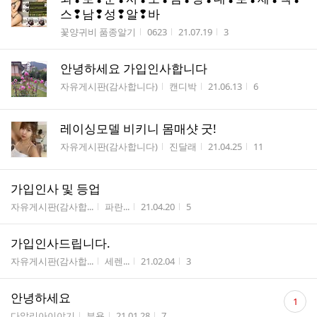
스❢남❢성❢알❢바
게시판명
작성자
작성시간
조회수
꽃양귀비 품종알기
0623
21.07.19
3
안녕하세요 가입인사합니다
게시판명
작성자
작성시간
조회수
자유게시판(감사합니다)
캔디박
21.06.13
6
레이싱모델 비키니 몸매샷 굿!
게시판명
작성자
작성시간
조회수
자유게시판(감사합니다)
진달래
21.04.25
11
가입인사 및 등업
게시판명
작성자
작성시간
조회수
자유게시판(감사합...
파란...
21.04.20
5
가입인사드립니다.
게시판명
작성자
작성시간
조회수
자유게시판(감사합...
세렌...
21.02.04
3
댓
안녕하세요
1
글
게시판명
작성자
작성시간
조회수
다알리아이야기
부용
21.01.28
7