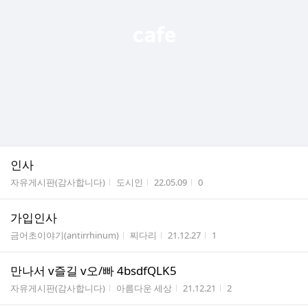
인사
게시판명
작성자
작성시간
조회수
자유게시판(감사합니다)
도시인
22.05.09
0
가입인사
게시판명
작성자
작성시간
조회수
금어초이야기(antirrhinum)
찌다리
21.12.27
1
만나서 v즐길 v오/빠 4bsdfQLK5
게시판명
작성자
작성시간
조회수
자유게시판(감사합니다)
아름다운 세상
21.12.21
2