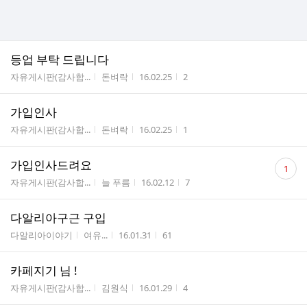
등업 부탁 드립니다
게시판명
작성자
작성시간
조회수
자유게시판(감사합...
돈벼락
16.02.25
2
가입인사
게시판명
작성자
작성시간
조회수
자유게시판(감사합...
돈벼락
16.02.25
1
댓
가입인사드려요
1
글
게시판명
작성자
작성시간
조회수
자유게시판(감사합...
늘 푸름
16.02.12
7
수
다알리아구근 구입
게시판명
작성자
작성시간
조회수
다알리아이야기
여유...
16.01.31
61
카페지기 님 !
게시판명
작성자
작성시간
조회수
자유게시판(감사합...
김원식
16.01.29
4