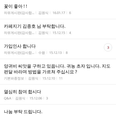
꽃이 좋아 ! !
게시판명
작성자
작성시간
조회수
자유게시판(감사합...
김원식
16.01.17
6
카페지기 김종호 님 부탁합니다.
게시판명
작성자
작성시간
조회수
자유게시판(감사합...
김원식
15.12.15
4
댓
가입인사 합니다
3
글
게시판명
작성자
작성시간
조회수
자유게시판(감사합...
수왕
15.12.13
8
수
양귀비 씨앗을 구하고 있읍니다. 귀농 초자 입니다. 지도
편달 바라며 방법을 가르쳐 주십시요 ?
게시판명
작성자
작성시간
조회수
기본파종정보
김원식
15.12.10
11
열심히 참여 합시다
게시판명
작성자
작성시간
조회수
Q&A
김원식
15.12.06
3
나눔 부탁 드립니다.