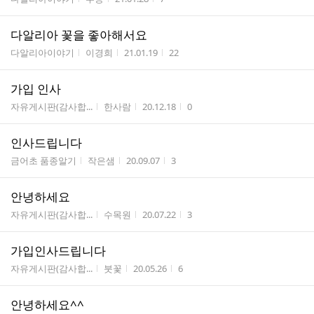
수
다알리아 꽃을 좋아해서요
게시판명
작성자
작성시간
조회수
다알리아이야기
이경희
21.01.19
22
가입 인사
게시판명
작성자
작성시간
조회수
자유게시판(감사합...
한사람
20.12.18
0
인사드립니다
게시판명
작성자
작성시간
조회수
금어초 품종알기
작은샘
20.09.07
3
안녕하세요
게시판명
작성자
작성시간
조회수
자유게시판(감사합...
수목원
20.07.22
3
가입인사드립니다
게시판명
작성자
작성시간
조회수
자유게시판(감사합...
붓꽃
20.05.26
6
안녕하세요^^