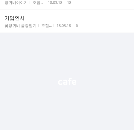
게시판명
작성자
작성시간
조회수
양귀비이야기
호접...
18.03.18
18
가입인사
게시판명
작성자
작성시간
조회수
꽃양귀비 품종알기
호접...
18.03.18
6