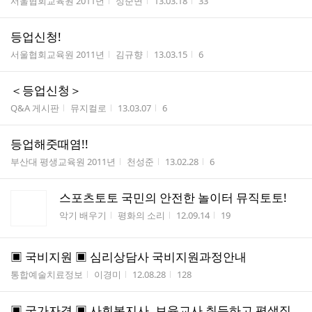
게시판명
작성자
작성시간
조회수
서울협회교육원 2011년
성준면
13.03.18
33
수
등업신청!
게시판명
작성자
작성시간
조회수
서울협회교육원 2011년
김규향
13.03.15
6
＜등업신청＞
게시판명
작성자
작성시간
조회수
Q&A 게시판
뮤지컬로
13.03.07
6
등업해줏때염!!
게시판명
작성자
작성시간
조회수
부산대 평생교육원 2011년
천성준
13.02.28
6
스포츠토토 국민의 안전한 놀이터 뮤직토토!
게시판명
작성자
작성시간
조회수
악기 배우기
평화의 소리
12.09.14
19
▣ 국비지원 ▣ 심리상담사 국비지원과정안내
게시판명
작성자
작성시간
조회수
통합예술치료정보
이경미
12.08.28
128
▣ 국가자격 ▣ 사회복지사, 보육교사 취득하고 평생직