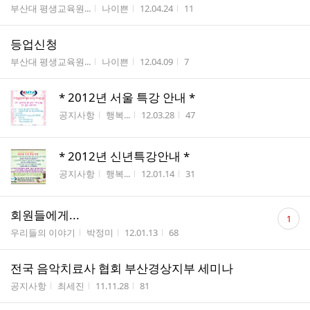
게시판명
작성자
작성시간
조회수
부산대 평생교육원...
나이쁜
12.04.24
11
등업신청
게시판명
작성자
작성시간
조회수
부산대 평생교육원...
나이쁜
12.04.09
7
* 2012년 서울 특강 안내 *
게시판명
작성자
작성시간
조회수
공지사항
행복...
12.03.28
47
* 2012년 신년특강안내 *
게시판명
작성자
작성시간
조회수
공지사항
행복...
12.01.14
31
댓
회원들에게...
1
글
게시판명
작성자
작성시간
조회수
우리들의 이야기
박정미
12.01.13
68
수
전국 음악치료사 협회 부산경상지부 세미나
게시판명
작성자
작성시간
조회수
공지사항
최세진
11.11.28
81