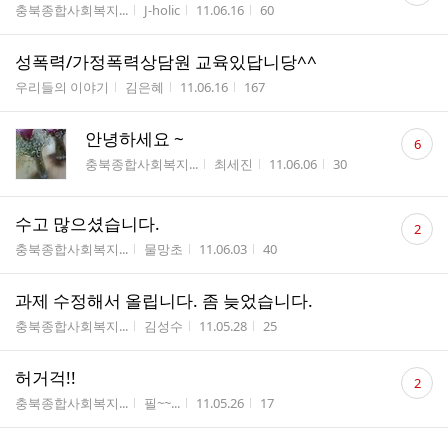
게시판명
작성자
작성시간
조회수
충북종합사회복지...
J-holic
11.06.16
60
수
성폭력/가정폭력상담원 교육있답니당^^
게시판명
작성자
작성시간
조회수
우리들의 이야기
김은혜
11.06.16
167
댓
안녕하세요 ~
6
글
게시판명
작성자
작성시간
조회수
충북종합사회복지...
최세진
11.06.06
30
수
댓
수고 많으셨습니다.
2
글
게시판명
작성자
작성시간
조회수
충북종합사회복지...
물망초
11.06.03
40
수
과제 수정해서 올립니다. 좀 늦었습니다.
게시판명
작성자
작성시간
조회수
충북종합사회복지...
김성수
11.05.28
25
댓
허거걱!!
2
글
게시판명
작성자
작성시간
조회수
충북종합사회복지...
필~~...
11.05.26
17
수
댓