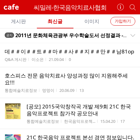
cafe
씨밀레-한국음악치료사협회
카
개
페
별
개
정
카
게시판
최신글
이미지
가입하기
보
별
페
전
전
보
검
2011년 문화체육관광부 우수학술도서 선정결과 -음악치료의 이해와 활용 선정
공지
카
공지목록 펼치기/접기
체
기
색
체
페
글
글
데＃＃이＃＃트＃＃마＃＃사＃＃지＃＃만＃＃남81op
리
메
게시판명
작성자
작성시간
조회수
Q&A 게시판
이소은
21.09.04
0
스
뉴
트
호스피스 전문 음악치료사 양성과정 많이 지원해주세
요!!!
게시판명
작성자
작성시간
조회수
통합예술치료정보
멍멍이
20.06.09
13
[공모] 2015국악창작곡 개발 제9회 21C 한국
음악프로젝트 참가작 공모안내
게시판명
작성자
작성시간
조회수
통합예술치료정보
한국음악프로젝...
15.04.20
17
21C 한국음악 프로젝트 본선 경연 정보입니다.