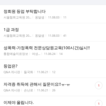
정회원 등업 부탁합니다
게시판명
작성자
작성시간
조회수
서울협회교육원 20...
옹달샘
11.08.03
11
1급 과정
게시판명
작성자
작성시간
조회수
서울협회교육원 20...
옹달샘
11.08.03
41
성폭력-가정폭력 전문상담원교육(100시간)실시!!
게시판명
작성자
작성시간
조회수
통합예술치료정보
여성...
11.06.24
14
등업은?
게시판명
작성자
작성시간
조회수
Q&A 게시판
들국화
11.06.21
12
댓
자격증 취득에 관해서 질문이요!!ㅠ-ㅠ
1
글
게시판명
작성자
작성시간
조회수
Q&A 게시판
손난로
11.06.21
26
수
댓
이제야 올립니다.
1
글