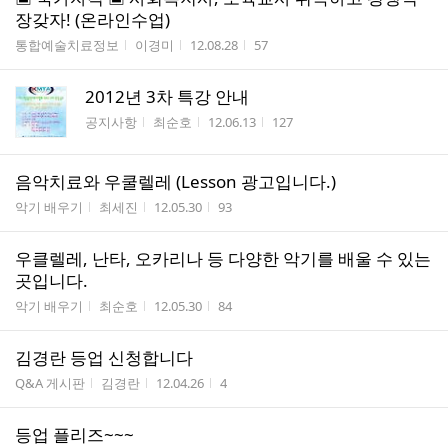
장갖자! (온라인수업)
게시판명
작성자
작성시간
조회수
통합예술치료정보
이경미
12.08.28
57
2012년 3차 특강 안내
게시판명
작성자
작성시간
조회수
공지사항
최순호
12.06.13
127
음악치료와 우쿨렐레 (Lesson 광고입니다.)
게시판명
작성자
작성시간
조회수
악기 배우기
최세진
12.05.30
93
우클렐레, 난타, 오카리나 등 다양한 악기를 배울 수 있는
곳입니다.
게시판명
작성자
작성시간
조회수
악기 배우기
최순호
12.05.30
84
김경란 등업 신청합니다
게시판명
작성자
작성시간
조회수
Q&A 게시판
김경란
12.04.26
4
등업 플리즈~~~