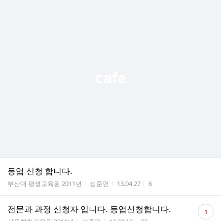
등업 신청 합니다.
게시판명
작성자
작성시간
조회수
부산대 평생교육원 2011년
성준면
13.04.27
6
댓
전문과 과정 신청자 입니다. 등업신청합니다.
1
글