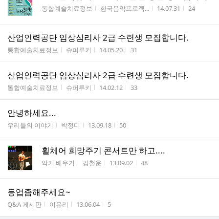
게시판명
작성자
작성시간
조회수
통합예술치료정보
한국음악프로젝...
14.07.31
24
산업인력공단 임상심리사 2급 수련생 모집합니다.
게시판명
작성자
작성시간
조회수
통합예술치료정보
슈퍼루키
14.05.20
31
산업인력공단 임상심리사 2급 수련생 모집합니다.
게시판명
작성자
작성시간
조회수
통합예술치료정보
슈퍼루키
14.02.12
33
안녕하세요...
게시판명
작성자
작성시간
조회수
우리들의 이야기
박정미
13.09.18
50
휠체어 희망주기 콘서트만 하고....
게시판명
작성자
작성시간
조회수
악기 배우기
김철운
13.09.02
48
등업좀해주세요~
게시판명
작성자
작성시간
조회수
Q&A 게시판
이유리
13.06.04
5