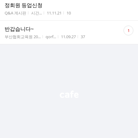
정회원 등업신청
게시판명
작성자
작성시간
조회수
Q&A 게시판
시간...
11.11.21
10
댓
반갑습니다~
1
글
게시판명
작성자
작성시간
조회수
부산협회교육원 20...
qorf...
11.09.27
37
수