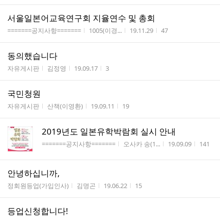
서울일본어교육연구회 지율연수 및 총회
게시판명
작성자
작성시간
조회수
=======공지사항=======
1005(이경...
19.11.29
47
동의했습니다
게시판명
작성자
작성시간
조회수
자유게시판
김정영
19.09.17
3
국민청원
게시판명
작성자
작성시간
조회수
자유게시판
산책(이영환)
19.09.11
19
2019년도 일본유학박람회 실시 안내
게시판명
작성자
작성시간
조회수
=======공지사항=======
오사카 송(1...
19.09.09
141
안녕하십니까,
게시판명
작성자
작성시간
조회수
정회원등업(가입인사)
김명곤
19.06.22
15
등업신청합니다!