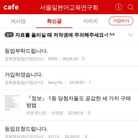
cafe
서울일본어교육연구회
카
개
페
별
개
정
카
게시판
최신글
이미지
가입하기
보
별
페
전
전
보
검
자료를 올리실 때 저작권에 주의해주세요~! ^^
공지
카
공지목록 펼치기/접기
체
기
색
체
페
글
글
등업부탁드립니다.
리
메
게시판명
작성자
작성시간
조회수
정회원등업(가입인사)
KIREI
26.04.16
0
스
뉴
트
가입하였습니다.
게시판명
작성자
작성시간
조회수
정회원등업(가입인사)
leesy16...
24.08.03
1
『정보』 1등 당첨자들도 공감한 세 가지 구매
방법
게시판명
작성자
작성시간
조회수
자유게시판
서연맘
22.09.16
3
등업요청드립니다.
게시판명
작성자
작성시간
조회수
정회원등업(가입인사)
이민수
22.05.31
3