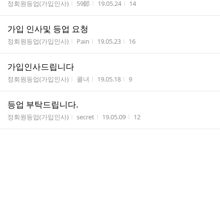
게시판명
작성자
작성시간
조회수
정회원등업(가입인사)
59郞
19.05.24
14
가입 인사및 등업 요청
게시판명
작성자
작성시간
조회수
정회원등업(가입인사)
Pain
19.05.23
16
가입인사드립니다
게시판명
작성자
작성시간
조회수
정회원등업(가입인사)
쿨녀
19.05.18
9
등업 부탁드립니다.
게시판명
작성자
작성시간
조회수
정회원등업(가입인사)
secret
19.05.09
12
2018년 제10회 일본어-일본문화 퀴즈한마당 문제입니
다.
게시판명
작성자
작성시간
조회수
일본문화퀴즈대회 ...
1005...
19.03.21
281
댓
등업신청해요♡
1
글
게시판명
작성자
작성시간
조회수
정회원등업(가입인사)
제티...
19.03.14
12
수