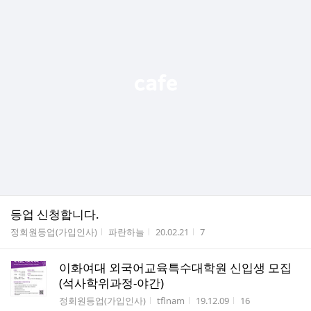
등업 신청합니다.
게시판명
작성자
작성시간
조회수
정회원등업(가입인사)
파란하늘
20.02.21
7
이화여대 외국어교육특수대학원 신입생 모집
(석사학위과정-야간)
게시판명
작성자
작성시간
조회수
정회원등업(가입인사)
tflnam
19.12.09
16