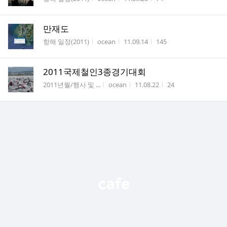
만재도
게시판명
작성자
작성시간
조회수
항해 일정(2011)
ocean
11.09.14
145
2011국제철인3종경기대회
게시판명
작성자
작성시간
조회수
2011년월/행사 및 ...
ocean
11.08.22
24