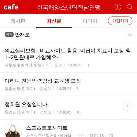
cafe
한국해양소년단전남연맹
카
개
페
별
개
정
카
게시판
최신글
이미지
가입하기
보
별
페
전
전
보
검
만재도
공지
카
공지목록 펼치기/접기
체
기
색
체
페
글
글
의료실비보험 - 비교사이트 활용 -비급여 치료비 보장-월
리
메
1~2만원대로 가입해요-
스
뉴
게시판명
작성자
작성시간
조회수
사무실주변먹거리/볼거리
임스
19.06.23
1
트
마리나 전문인력양성 교육생 모집
게시판명
작성자
작성시간
조회수
등업신청(한마디)
김성대
14.03.17
7
댓
정회원 요청입니다.
1
글
게시판명
작성자
작성시간
조회수
등업신청(한마디)
정병열
13.06.05
16
수
스포츠토토사이트
게시판명
작성자
작성시간
조회수
사무실주변먹거리/볼거리
순수
13.04.18
10