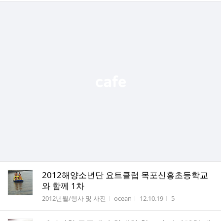
2012해양소년단 요트클럽 목포신흥초등학교
와 함께 1차
게시판명
작성자
작성시간
조회수
2012년월/행사 및 사진
ocean
12.10.19
5