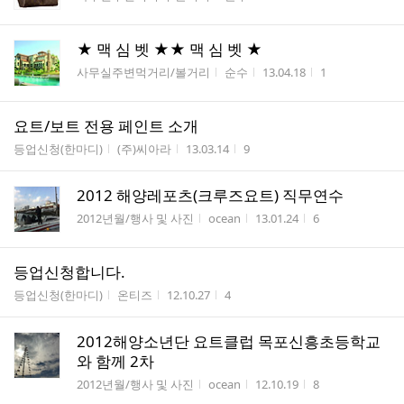
★ 맥 심 벳 ★★ 맥 심 벳 ★
게시판명
작성자
작성시간
조회수
사무실주변먹거리/볼거리
순수
13.04.18
1
요트/보트 전용 페인트 소개
게시판명
작성자
작성시간
조회수
등업신청(한마디)
(주)씨아라
13.03.14
9
2012 해양레포츠(크루즈요트) 직무연수
게시판명
작성자
작성시간
조회수
2012년월/행사 및 사진
ocean
13.01.24
6
등업신청합니다.
게시판명
작성자
작성시간
조회수
등업신청(한마디)
온티즈
12.10.27
4
2012해양소년단 요트클럽 목포신흥초등학교
와 함께 2차
게시판명
작성자
작성시간
조회수
2012년월/행사 및 사진
ocean
12.10.19
8