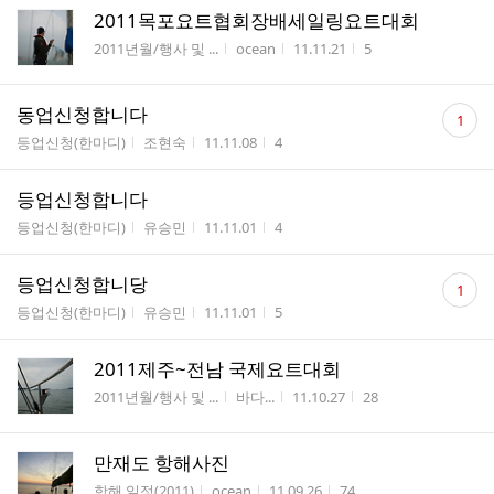
2011목포요트협회장배세일링요트대회
게시판명
작성자
작성시간
조회수
2011년월/행사 및 ...
ocean
11.11.21
5
댓
동업신청합니다
1
글
게시판명
작성자
작성시간
조회수
등업신청(한마디)
조현숙
11.11.08
4
수
등업신청합니다
게시판명
작성자
작성시간
조회수
등업신청(한마디)
유승민
11.11.01
4
댓
등업신청합니당
1
글
게시판명
작성자
작성시간
조회수
등업신청(한마디)
유승민
11.11.01
5
수
2011제주~전남 국제요트대회
게시판명
작성자
작성시간
조회수
2011년월/행사 및 ...
바다...
11.10.27
28
만재도 항해사진
게시판명
작성자
작성시간
조회수
항해 일정(2011)
ocean
11.09.26
74