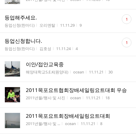
댓
등업해주세요.
1
글
게시판명
작성자
작성시간
조회수
등업신청(한마디)
오리엔탈
11.11.29
9
수
댓
등업신청합니다.
1
글
게시판명
작성자
작성시간
조회수
등업신청(한마디)
김호성
11.11.24
4
수
이안/접안교육중
게시판명
작성자
작성시간
조회수
해양대학교S.E.K(원양대)
ocean
11.11.21
30
2011목포요트협회장배세일링요트대회 우승
게시판명
작성자
작성시간
조회수
2011년월/행사 및 사진
ocean
11.11.21
18
2011목포요트회장배세일링요트대회
게시판명
작성자
작성시간
조회수
2011년월/행사 및 ...
ocean
11.11.21
8