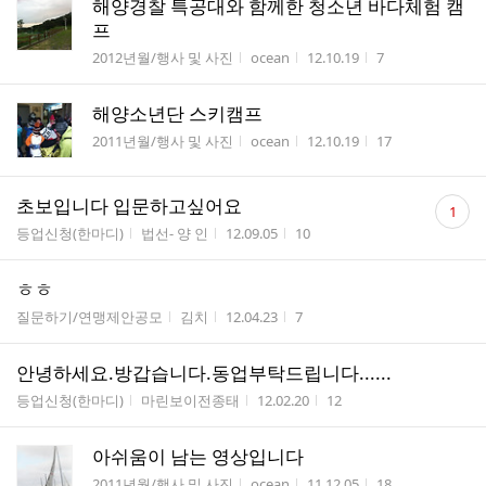
해양경찰 특공대와 함께한 청소년 바다체험 캠
프
게시판명
작성자
작성시간
조회수
2012년월/행사 및 사진
ocean
12.10.19
7
해양소년단 스키캠프
게시판명
작성자
작성시간
조회수
2011년월/행사 및 사진
ocean
12.10.19
17
댓
초보입니다 입문하고싶어요
1
글
게시판명
작성자
작성시간
조회수
등업신청(한마디)
법선- 양 인
12.09.05
10
수
ㅎㅎ
게시판명
작성자
작성시간
조회수
질문하기/연맹제안공모
김치
12.04.23
7
안녕하세요.방갑습니다.동업부탁드립니다......
게시판명
작성자
작성시간
조회수
등업신청(한마디)
마린보이전종태
12.02.20
12
아쉬움이 남는 영상입니다
게시판명
작성자
작성시간
조회수
2011년월/행사 및 사진
ocean
11.12.05
18