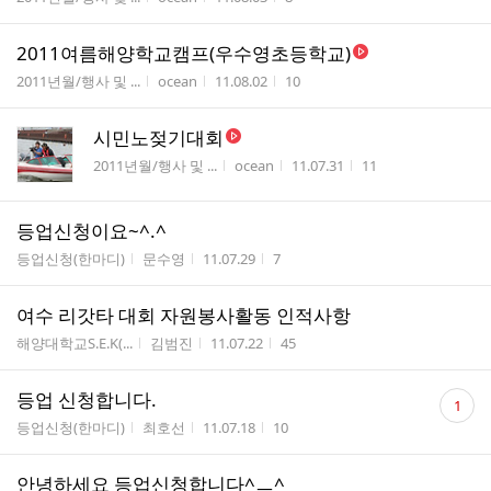
2011여름해양학교캠프(우수영초등학교)
게시판명
작성자
작성시간
조회수
2011년월/행사 및 ...
ocean
11.08.02
10
시민노젖기대회
게시판명
작성자
작성시간
조회수
2011년월/행사 및 ...
ocean
11.07.31
11
등업신청이요~^.^
게시판명
작성자
작성시간
조회수
등업신청(한마디)
문수영
11.07.29
7
여수 리갓타 대회 자원봉사활동 인적사항
게시판명
작성자
작성시간
조회수
해양대학교S.E.K(...
김범진
11.07.22
45
댓
등업 신청합니다.
1
글
게시판명
작성자
작성시간
조회수
등업신청(한마디)
최호선
11.07.18
10
수
안녕하세요 등업신청합니다^ㅡ^