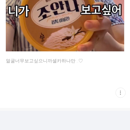
얼굴너무보고싶으니까셀카하나만 ..♡
현
재
게
시
글
추
가
기
능