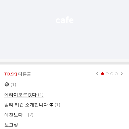
열
기
TO.SKJ
다른글
현재페이지 1
2
3
4
댓
😷
(
1
)
오
글
댓
에라이모르겠다
(
1
)
근
글
댓
밤티 키캡 소개합니다 👽
(
1
)
오
글
댓
예전보다…
(
2
)
오
글
보고싶
백