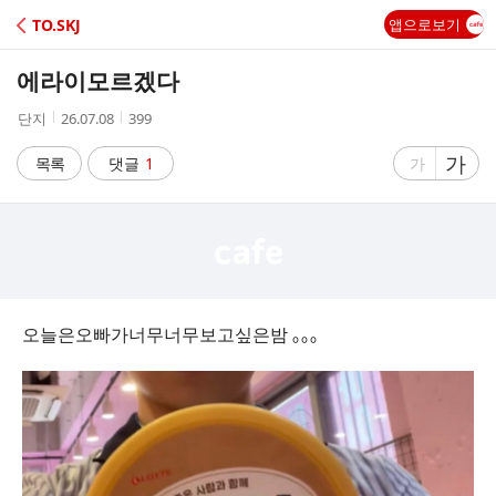
C
TO.SKJ
앱으로보기
A
에라이모르겠다
F
작
작
조
단지
26.07.08
399
성
성
회
E
자
시
수
글
가
글
목록
댓글
1
가
간
자
자
크
크
기
기
크
작
게
게
오늘은오빠가너무너무보고싶은밤 ｡｡｡