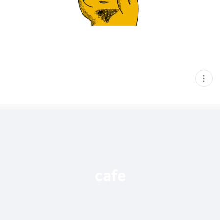
현
재
게
시
글
추
가
기
능
열
기