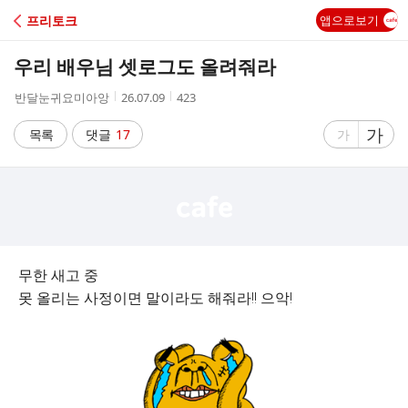
C
프리토크
앱으로보기
A
우리 배우님 셋로그도 올려줘라
F
작
작
조
반달눈귀요미아앙
26.07.09
423
성
성
회
E
자
시
수
글
가
글
목록
댓글
17
가
간
자
자
크
크
기
기
크
작
게
게
무한 새고 중
못 올리는 사정이면 말이라도 해줘라!! 으악!