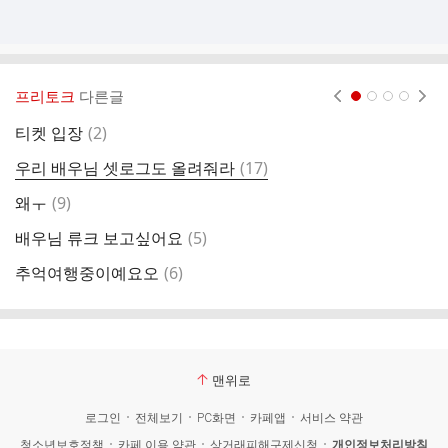
프리토크
다른글
현재페이지 1
2
3
4
댓
티켓 입장
(
2
)
카
글
댓
우리 배우님 셋로그도 올려줘라
(
17
)
7
글
댓
왜ㅜ
(
9
)
배
글
댓
배우님 류크 보고싶어요
(
5
)
인
글
댓
추억여행중이예요오
(
6
)
일
글
맨위로
로그인
전체보기
PC화면
카페앱
서비스 약관
청소년보호정책
카페 이용 약관
상거래피해구제신청
개인정보처리방침