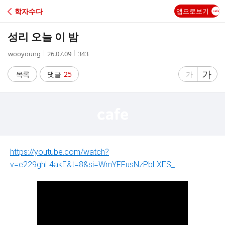
C
학자수다
앱으로보기
A
성리 오늘 이 밤
F
작
작
조
wooyoung
26.07.09
343
성
성
회
E
자
시
수
글
가
글
목록
댓글
25
가
간
자
자
크
크
기
기
크
작
게
게
https://youtube.com/watch?
v=e229ghL4akE&t=8&si=WmYFFusNzPbLXES_