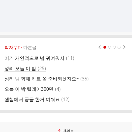
학자수다
다른글
현재페이지 1
2
3
4
댓
이거 개인적으로 넘 귀여워서
(
11
)
글
댓
성리 오늘 이 밤
(
25
)

글
댓
성리 님 향해 하트 쏠 준비되셨지요~
(
35
)

글
댓
오늘 이 밤 릴레이300만
(
4
)
애
글
댓
셀챔에서 궁금 한거 여쭤요
(
12
)
브
글
맨위로