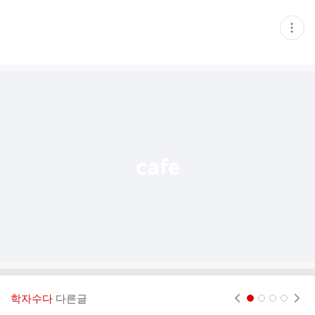
현
재
게
시
글
추
가
기
능
열
기
학자수다
다른글
현재페이지 1
2
3
4