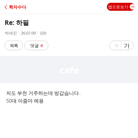
C
학자수다
앱으로보기
A
Re: 하필
F
작
작
조
박세진
26.07.09
320
성
성
회
E
자
시
수
글
가
글
목록
댓글
4
가
간
자
자
크
크
기
기
크
작
게
게
저도 부천 거주하는데 방갑습니다...
50대 아줌마 예용