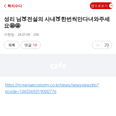
C
학자수다
앱으로보기
A
성리 님🍑전설의 사내🍑한번씩만다녀와주세
F
요🤩🤩
작
작
조
아현맘
26.07.09
256
E
성
성
회
자
시
수
글
가
글
목록
댓글
10
가
간
자
자
크
크
기
기
크
작
게
게
https://m.megaeconomy.co.kr/news/newsview.php?
ncode=1065569319000776