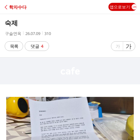
C
학자수다
앱으로보기
A
숙제
F
작
작
조
구슬연옥
26.07.09
310
성
성
회
E
자
시
수
글
가
글
목록
댓글
4
가
간
자
자
크
크
기
기
크
작
게
게