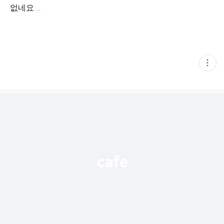
없네요 ...
현
재
게
시
글
추
가
기
능
열
기