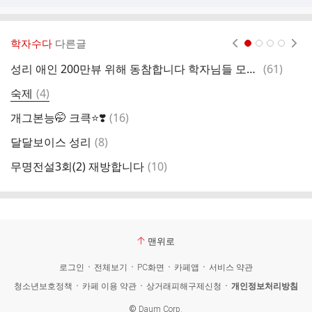
학자수다
다른글
현재페이지 1
2
3
4
댓
성리 애인 200만뷰 위해 동참합니다 학자님들 모두 함께 참여부탁합니다🫡🙆🙆‍♂️🤩🍑
(
61
)
나
글
댓
숙제
(
4
)
성
글
댓
개그본능🤭 크큭⭐️❣️
(
16
)
콘
글
댓
달달보이스 성리
(
8
)
글
댓
무명전설3회(2) 재방합니다
(
10
)
글
맨위로
로그인
전체보기
PC화면
카페앱
서비스 약관
청소년보호정책
카페 이용 약관
상거래피해구제신청
개인정보처리방침
©
Daum Corp.