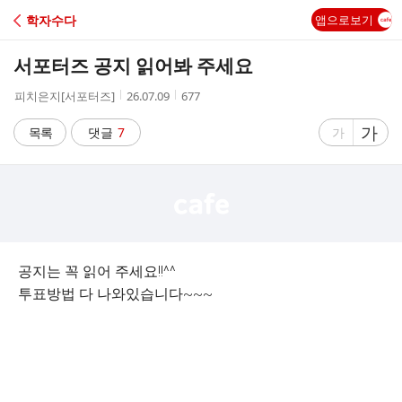
C
학자수다
앱으로보기
A
서포터즈 공지 읽어봐 주세요
F
작
작
조
피치은지[서포터즈]
26.07.09
677
성
성
회
E
자
시
수
글
가
글
목록
댓글
7
가
간
자
자
크
크
기
기
크
작
게
게
공지는 꼭 읽어 주세요!!^^
투표방법 다 나와있습니다~~~