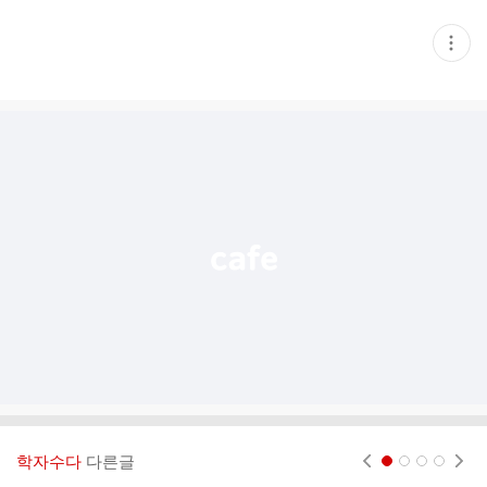
현
재
게
시
글
추
가
기
능
열
기
학자수다
다른글
현재페이지 1
2
3
4