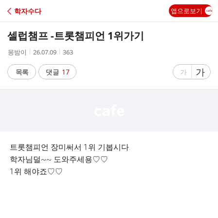
C
학자수다
앱으로보기
A
셀럽챔프 -트롯챔피언 1위가기
F
작
작
조
몽밤이
26.07.09
363
성
성
회
E
자
시
수
글
가
글
목록
댓글
17
가
간
자
자
크
크
기
기
크
작
게
게
트롯챔피언 장미써서 1위 기봅시다.
학자님덜~~ 도와주세용♡♡
1위 해야죠♡♡