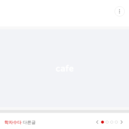
현
재
게
시
글
추
가
기
능
열
기
학자수다
다른글
현재페이지 1
2
3
4