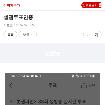
C
학자수다
앱으로보기
A
셀챔투표인증
F
작
작
조
아현맘
26.07.09
168
성
성
회
E
자
시
수
글
가
글
목록
댓글
4
가
간
자
자
크
크
기
기
크
작
게
게