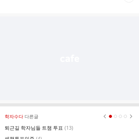
재
게
시
글
추
가
기
능
열
기
학자수다
다른글
현재페이지 1
2
3
4
댓
퇴근길 학자님들 트챔 투표
(
13
)
트
글
댓
셀챔투표인증
(
4
)
가