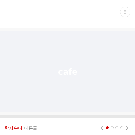
현
재
게
시
글
추
가
기
능
열
기
학자수다
다른글
현재페이지 1
2
3
4