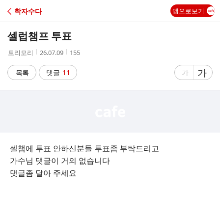
C
학자수다
앱으로보기
A
셀럽챔프 투표
F
작
작
조
토리모리
26.07.09
155
성
성
회
E
자
시
수
글
가
글
목록
댓글
11
가
간
자
자
크
크
기
기
크
작
게
게
셀챔에 투표 안하신분들 투표좀 부탁드리고
가수님 댓글이 거의 없습니다
댓글좀 달아 주세요