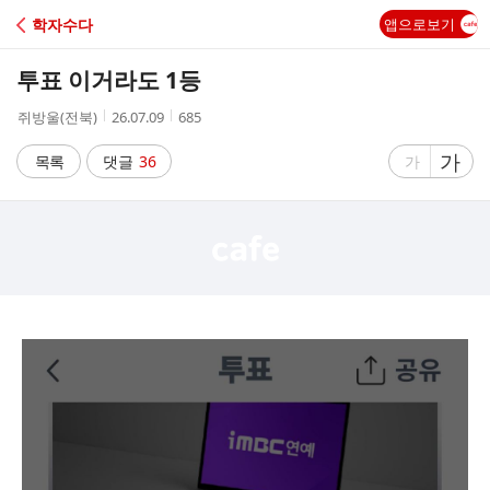
C
학자수다
앱으로보기
A
투표 이거라도 1등
F
작
작
조
쥐방울(전북)
26.07.09
685
성
성
회
E
자
시
수
글
가
글
목록
댓글
36
가
간
자
자
크
크
기
기
크
작
게
게