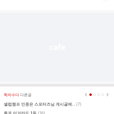
재
게
시
글
추
가
기
능
열
기
학자수다
다른글
현재페이지 1
2
3
4
댓
셀럽챔프 인증은 스포터즈님 게시글에. .
(
7
)
글
댓
투표 이거라도 1등
(
36
)
트