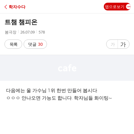
C
학자수다
앱으로보기
A
트챔 챔피온
F
작
작
조
봄극장
26.07.09
578
성
성
회
E
자
시
수
글
가
글
목록
댓글
30
가
간
자
자
크
크
기
기
크
작
게
게
다음에는 울 가수님 1위 한번 만들어 봅시다.
ㅇㅇㅇ 안나오면 가능도 합니다. 학자님들 화이팅~