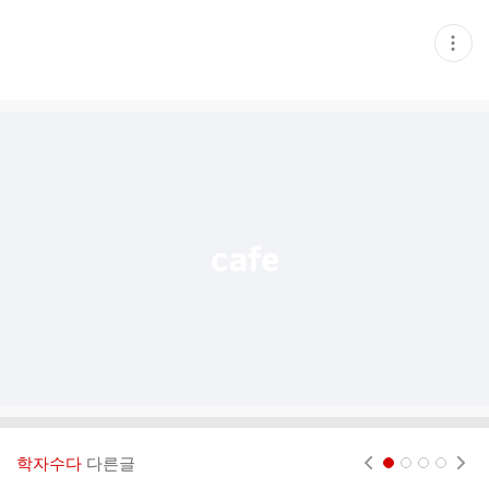
현
재
게
시
글
추
가
기
능
열
기
학자수다
다른글
현재페이지 1
2
3
4