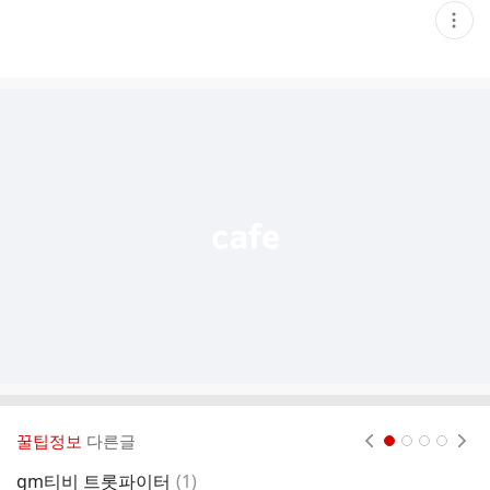
현
재
게
시
글
추
가
기
능
열
기
꿀팁정보
다른글
현재페이지 1
2
3
4
댓
gm티비 트롯파이터
(
1
)