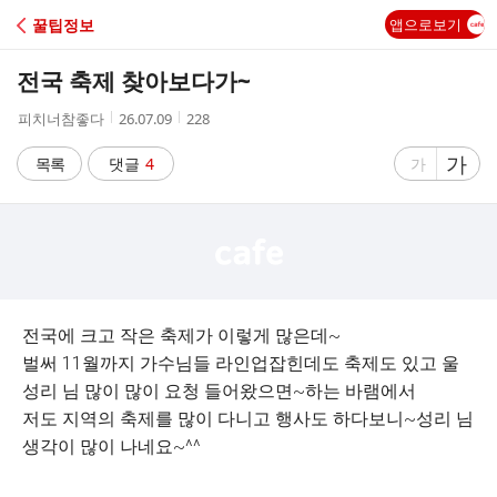
C
꿀팁정보
앱으로보기
A
전국 축제 찾아보다가~
F
작
작
조
피치너참좋다
26.07.09
228
성
성
회
E
자
시
수
글
가
글
목록
댓글
4
가
간
자
자
크
크
기
기
크
작
게
게
전국에 크고 작은 축제가 이렇게 많은데~
벌써 11월까지 가수님들 라인업잡힌데도 축제도 있고 울
성리 님 많이 많이 요청 들어왔으면~하는 바램에서
저도 지역의 축제를 많이 다니고 행사도 하다보니~성리 님
생각이 많이 나네요~^^