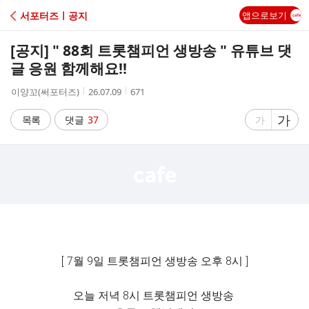
C
서포터즈ㅣ공지
앱으로보기
A
[공지] " 88회 트롯챔피언 생방송 " 유튜브 댓
F
글 응원 함께해요!!
작
작
조
이양꼬(써포터즈)
26.07.09
671
E
성
성
회
자
시
수
글
가
글
목록
댓글
37
가
간
자
자
크
크
기
기
크
작
게
게
[ 7월 9일 트롯챔피언 생방송 오후 8시 ]
오늘 저녁 8시 트롯챔피언 생방송