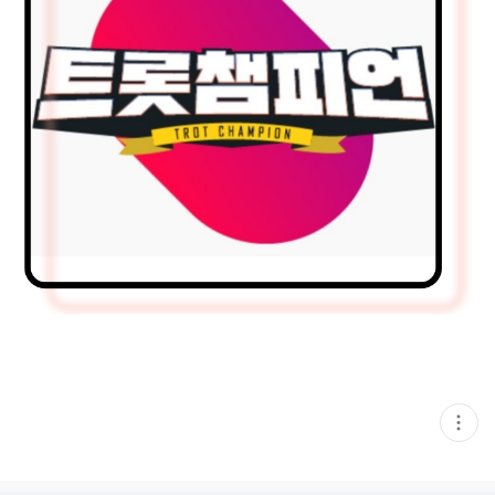
현
재
게
시
글