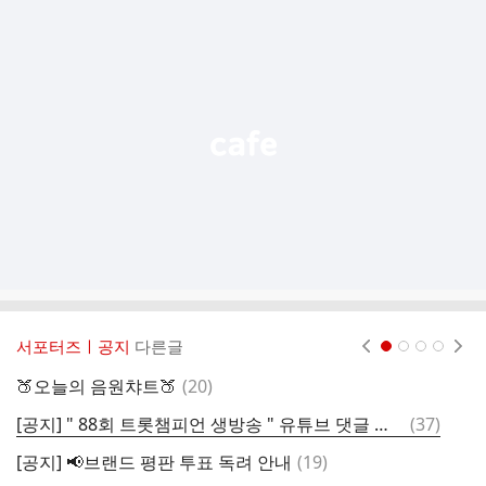
추
가
기
능
열
기
서포터즈ㅣ공지
다른글
현재페이지 1
2
3
4
댓
🍑오늘의 음원챠트🍑
(
20
)
글
댓
[공지] " 88회 트롯챔피언 생방송 " 유튜브 댓글 응원 함께해요!!
(
37
)
[
글
댓
[공지] 📢브랜드 평판 투표 독려 안내
(
19
)
[
글