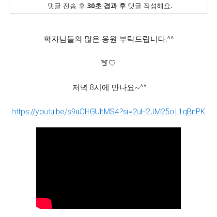
댓글 전송 후
30초 경과 후
댓글 작성해요.
학자님들의 많은 응원 부탁드립니다.^^
🍑🤍
저녁 8시에 만나요~^^
https://youtu.be/s9uOHGUhMS4?si=2uH2JM25oL1qBnPK