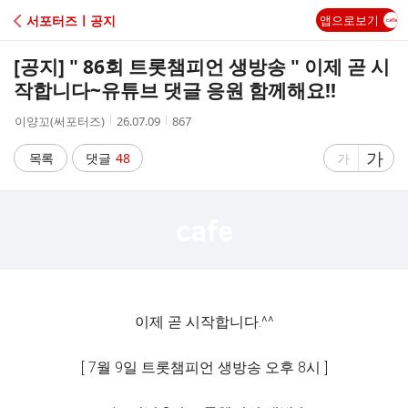
C
서포터즈ㅣ공지
앱으로보기
A
[공지] " 86회 트롯챔피언 생방송 " 이제 곧 시
F
작합니다~유튜브 댓글 응원 함께해요!!
작
작
조
이양꼬(써포터즈)
26.07.09
867
E
성
성
회
자
시
수
글
가
글
목록
댓글
48
가
간
자
자
크
크
기
기
크
작
게
게
이제 곧 시작합니다.^^
[ 7월 9일 트롯챔피언 생방송 오후 8시 ]