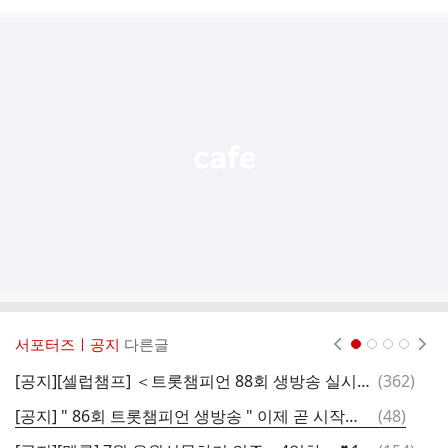
시
글
추
가
기
능
열
기
서포터즈ㅣ공지
다른글
현재페이지 1
2
3
4
댓
[공지][셀럽챔프] ＜트롯챔피언 88회 생방송 실시간 투표＞인증
(
362
)
글
댓
[공지] " 86회 트롯챔피언 생방송 " 이제 곧 시작합니다~유튜브 댓글 응원 함께해요!!
(
48
)

글