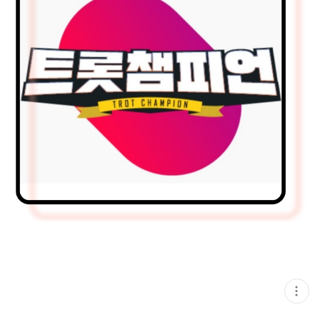
현
재
게