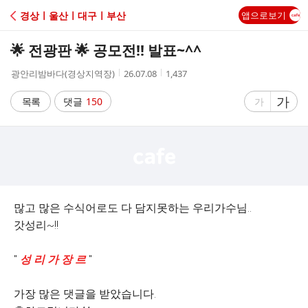
C
경상ㅣ울산ㅣ대구ㅣ부산
앱으로보기
A
🌟 전광판 🌟 공모전!! 발표~^^
F
작
작
조
광안리밤바다(경상지역장)
26.07.08
1,437
성
성
회
E
자
시
수
글
가
글
목록
댓글
150
가
간
자
자
크
크
기
기
크
작
게
게
많고 많은 수식어로도 다 담지못하는 우리가수님..
갓성리~!!
"
성 리 가 장 르
"
가장 많은 댓글을 받았습니다.