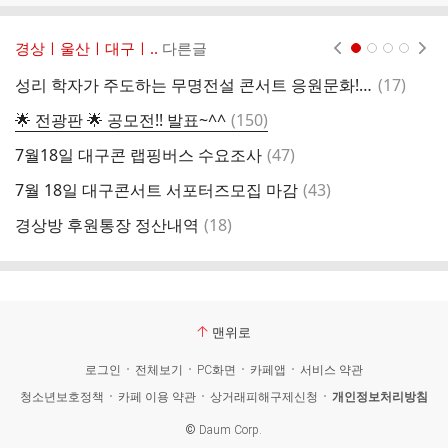
경상ㅣ울산ㅣ대구ㅣ..
다른글
현재페이지 1
2
3
4
댓
성리 학자가 주도하는 무명전설 콘서트 응원문화! 따라쟁이 타 팬덤.
(
17
)
경
글
댓
🌟 전광판 🌟 공모전!! 발표~^^
(
150
)
춘
글
댓
7월18일 대구콘 랩핑버스 수요조사
(
47
)
♡
글
댓
7월 18일 대구콘서트 서포터즈모집 마감
(
43
)
울
글
댓
경상방 후원통장 정산내역
(
18
)
수
글
맨위로
로그인
전체보기
PC화면
카페앱
서비스 약관
청소년보호정책
카페 이용 약관
상거래피해구제신청
개인정보처리방침
©
Daum Corp.