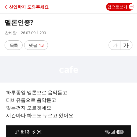
C
신입학자 도와주세요
앱으로보기
A
멜론인증?
F
작
작
조
찬바람
26.07.09
290
성
성
회
E
자
시
수
글
가
글
목록
댓글
13
가
간
자
자
크
크
기
기
크
작
게
게
하루종일 멜론으로 음악듣고
티비유톱으로 음악듣고
맞는건지 모르겟네요
시간마다 하트도 누르고 있어요