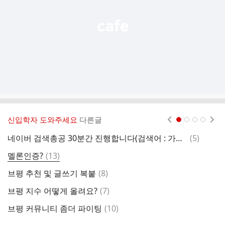
기
신입학자 도와주세요
다른글
현재페이지 1
2
3
4
댓
네이버 검색총공 30분간 진행합니다(검색어 : 가수 성리, 시간 오후7:00
(
5
)
글
댓
멜론인증?
(
13
)
글
댓
브평 추천 및 글쓰기 복붙
(
8
)
글
댓
브평 지수 어떻게 올려요?
(
7
)
글
댓
브평 커뮤니티 좀더 파이팅
(
10
)
피
글