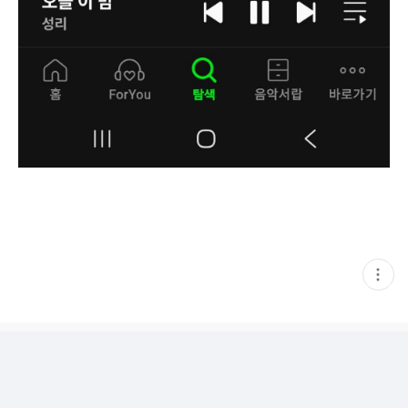
현
재
게
시
글
추
가
기
능
열