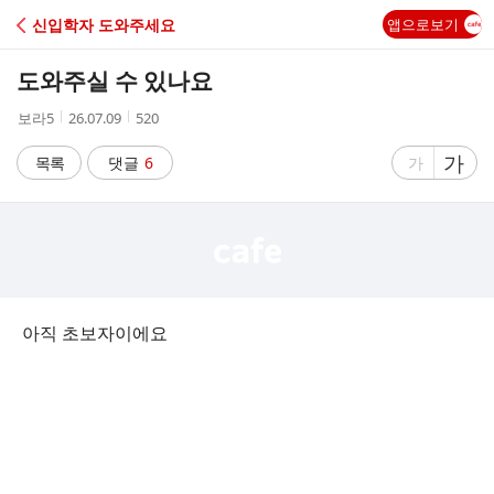
C
신입학자 도와주세요
앱으로보기
A
도와주실 수 있나요
F
작
작
조
보라5
26.07.09
520
성
성
회
E
자
시
수
글
가
글
목록
댓글
6
가
간
자
자
크
크
기
기
크
작
게
게
아직 초보자이에요