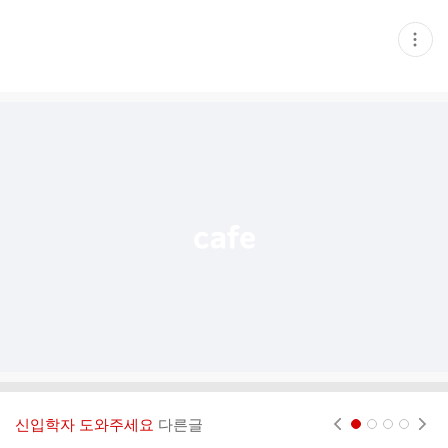
현
재
게
시
글
추
가
기
능
열
기
신입학자 도와주세요
다른글
현재페이지 1
2
3
4