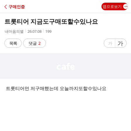
C
구매인증
앱으로보기
A
트롯티어 지금도구매또할수있나요
F
작
작
조
내마음의별
26.07.08
199
성
성
회
E
자
시
수
글
가
글
목록
댓글
2
가
간
자
자
크
크
기
기
크
작
게
게
트롯티어먼 저구매했는데 오늘까지또할수있나요