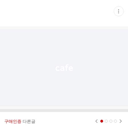
현
재
게
시
글
추
가
기
능
열
기
구매인증
다른글
현재페이지 1
2
3
4