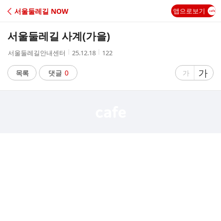
C
서울둘레길 NOW
앱으로보기
A
서울둘레길 사계(가을)
F
작
작
조
서울둘레길안내센터
25.12.18
122
성
성
회
E
자
시
수
글
가
글
목록
댓글
0
가
간
자
자
크
크
기
기
크
작
게
게