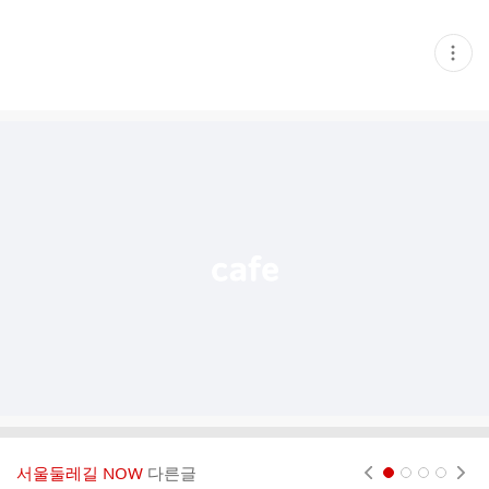
현
재
게
시
글
추
가
기
능
열
기
서울둘레길 NOW
다른글
현재페이지 1
2
3
4