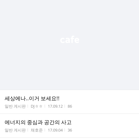
세상에나..이거 보세요!!
게시판명
작성자
작성시간
조회수
일반 게시판
DJㅎㅎ
17.09.12
86
에너지의 중심과 공간의 사고
게시판명
작성자
작성시간
조회수
일반 게시판
채호준
17.09.04
36