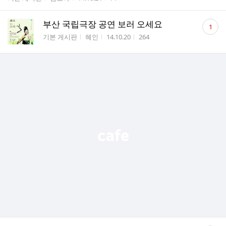
댓
부산 국립극장 공연 보러 오세요
1
글
게시판명
작성자
작성시간
조회수
기본 게시판
혜인
14.10.20
264
수