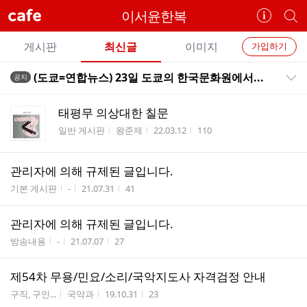
cafe
이서윤한복
카
개
페
별
개
정
카
게시판
최신글
이미지
가입하기
보
별
페
전
전
보
검
(도쿄=연합뉴스) 23일 도쿄의 한국문화원에서...
공지
카
공지목록 펼치기/접기
체
기
색
체
페
글
글
태평무 의상대한 칠문
리
메
게시판명
작성자
작성시간
조회수
일반 게시판
왕준제
22.03.12
110
스
뉴
트
관리자에 의해 규제된 글입니다.
게시판명
작성자
작성시간
조회수
기본 게시판
-
21.07.31
41
관리자에 의해 규제된 글입니다.
게시판명
작성자
작성시간
조회수
방송내용
-
21.07.07
27
제54차 무용/민요/소리/국악지도사 자격검정 안내
게시판명
작성자
작성시간
조회수
구직, 구인...
국악과
19.10.31
23