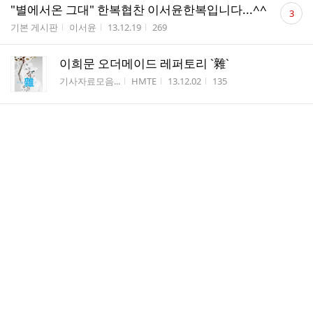
댓
"별에서온 그대" 한복협찬 이서윤한복입니다...^^
3
글
게시판명
작성자
작성시간
조회수
기본 게시판
이서윤
13.12.19
269
수
이희문 오더메이드 레퍼토리 `雜`
게시판명
작성자
작성시간
조회수
기사자료모음...
HMTE
13.12.02
135
댓
"오사카제국호텔" 패션쇼
1
글
게시판명
작성자
작성시간
조회수
기본 게시판
이서윤
13.09.21
168
수
초특급 복원동물 전시프로젝트 이서윤한복 '세계동물대
탐험전Ⅱ' 개최
게시판명
작성자
작성시간
조회수
기본 게시판
이서윤
13.09.09
53
댓
제2회 한국예술문화명인 신청공고
1
글
게시판명
작성자
작성시간
조회수
기본 게시판
한국...
13.08.08
120
수
댓
한국예술문화단체총연합회 명인사업단을 소개합
1