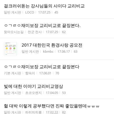
걸크러쉬돋는 강사님들의 사이다 교리비교
게시판명
작성자
작성시간
조회수
일반 게시판
LOCO
17.07.25
45
ㅇㄱㄹㅇ재미보장 교리비교로 끝장본다.
게시판명
작성자
작성시간
조회수
찾아오시는길
천군 천사
17.07.25
62
2017 대한민국 환경사랑 공모전
게시판명
작성자
작성시간
조회수
일반 게시판
kbmbc
17.06.17
63
ㅇㄱㄹㅇ재미보장 교리비교로 끝장본다
게시판명
작성자
작성시간
조회수
기본 게시판
향숙이
17.06.01
70
빛에 대한 이야기 교리비교영상
게시판명
작성자
작성시간
조회수
일반 게시판
초코오렌지
17.04.05
53
헐 대박 이렇게 공부했다면 진짜 좋았을텐데ㅠㅠㅠ
게시판명
작성자
작성시간
조회수
일반 게시판
하히히히롱
17.02.22
82