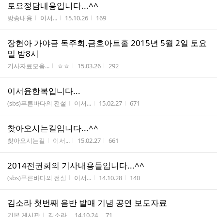
토요정담내용입니다...^^
게시판명
작성자
작성시간
조회수
방송내용
이서...
15.10.26
169
장현아 가야금 독주회.금호아트홀 2015년 5월 2일 토요
일 밤8시
게시판명
작성자
작성시간
조회수
기사자료모음...
ㅎㅎ
15.03.26
292
이서윤한복입니다...
게시판명
작성자
작성시간
조회수
(sbs)푸른바다의 전설
이서...
15.02.27
671
찾아오시는길입니다...^^
게시판명
작성자
작성시간
조회수
찾아오시는길
이서...
15.02.27
661
2014전권회의 기사내용들입니다...^^
게시판명
작성자
작성시간
조회수
(sbs)푸른바다의 전설
이서...
14.10.28
140
김소라 첫번째 음반 발매 기념 공연 보도자료
게시판명
작성자
작성시간
조회수
기본 게시판
김소라
14.10.24
71