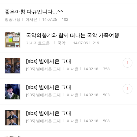
좋은아침 다큐입니다...^^
게시판명
작성자
작성시간
조회수
방송내용
이서윤
14.07.26
102
국악의향기와 함께 떠나는 국악 가족여행
게시판명
작성자
작성시간
조회수
기사자료모음...
국악...
14.07.06
219
댓
[sbs] 별에서온 그대
1
글
게시판명
작성자
작성시간
조회수
[SBS] 별에서온 그대
이서윤
14.02.18
758
수
댓
[sbs] 별에서온 그대
1
글
게시판명
작성자
작성시간
조회수
[SBS] 별에서온 그대
이서윤
14.02.18
503
수
[sbs] 별에서온 그대
게시판명
작성자
작성시간
조회수
[SBS] 별에서온 그대
이서윤
14.02.18
508