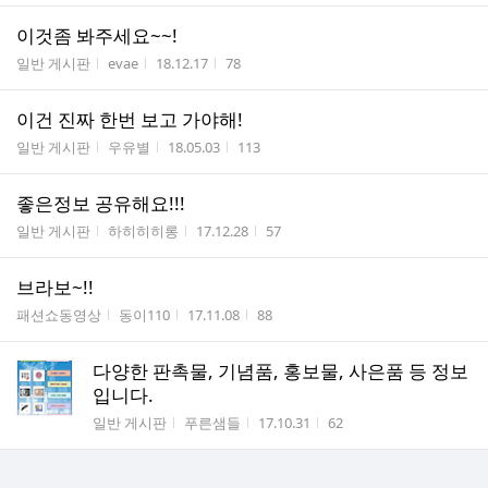
이것좀 봐주세요~~!
게시판명
작성자
작성시간
조회수
일반 게시판
evae
18.12.17
78
이건 진짜 한번 보고 가야해!
게시판명
작성자
작성시간
조회수
일반 게시판
우유별
18.05.03
113
좋은정보 공유해요!!!
게시판명
작성자
작성시간
조회수
일반 게시판
하히히히롱
17.12.28
57
브라보~!!
게시판명
작성자
작성시간
조회수
패션쇼동영상
동이110
17.11.08
88
다양한 판촉물, 기념품, 홍보물, 사은품 등 정보
입니다.
게시판명
작성자
작성시간
조회수
일반 게시판
푸른샘들
17.10.31
62