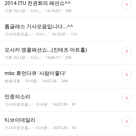
댓
2014 ITU 전권회의 패션쇼^^
1
글
게시판명
작성자
작성시간
조회수
기본 게시판
이서...
14.10.07
186
수
톱글래스 기사모음입니다...^^
게시판명
작성자
작성시간
조회수
기사자료모음...
이서...
14.10.07
115
댓
오사카 앵콜패션쇼...(킨테츠 아트홀)
1
글
게시판명
작성자
작성시간
조회수
기본 게시판
이서...
14.09.17
236
수
댓
mbc 휴먼다큐 '사람이좋다'
1
글
게시판명
작성자
작성시간
조회수
방송내용
이서윤
14.07.26
244
수
댓
민중의소리
1
글
게시판명
작성자
작성시간
조회수
기사자료모음...
이서윤
14.07.26
61
수
댓
티브이데일리
1
글
게시판명
작성자
작성시간
조회수
기사자료모음...
이서윤
14.07.26
54
수