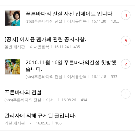
댓
푸른바다의 전설 사진 업데이트 입니다.
4
글
게시판명
작성자
작성시간
조회수
(sbs)푸른바다의 전설
이서윤한복
16.11.30
1,039
수
댓
[공지] 이서윤 팬카페 관련 공지사항.
8
글
게시판명
작성자
작성시간
조회수
일반 게시판
이서윤한복
16.11.24
435
수
댓
2016.11월 16일 푸른바다의전설 첫방했
2
글
습니다.
수
게시판명
작성자
작성시간
조회수
(sbs)푸른바다의 전설
이서윤한복
16.11.18
333
댓
푸른바다의 전설
1
글
게시판명
작성자
작성시간
조회수
(sbs)푸른바다의 전설
이서...
16.08.26
494
수
관리자에 의해 규제된 글입니다.
게시판명
작성자
작성시간
조회수
기본 게시판
-
16.05.03
106