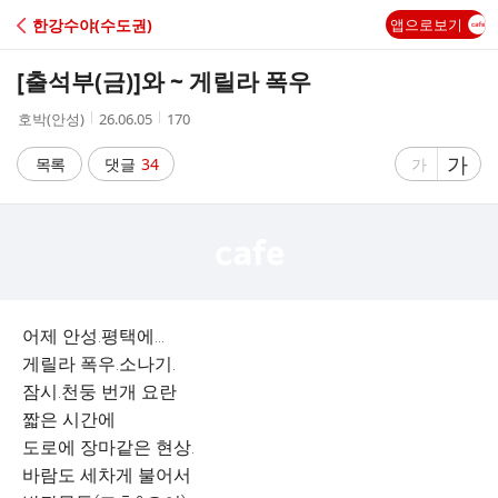
C
한강수야(수도권)
앱으로보기
A
[출석부(금)]
와 ~ 게릴라 폭우
F
작
작
조
호박(안성)
26.06.05
170
성
성
회
E
자
시
수
글
가
글
목록
댓글
34
가
간
자
자
크
크
기
기
크
작
게
게
어제 안성.평택에...
게릴라 폭우.소나기.
잠시.천둥 번개 요란
짧은 시간에
도로에 장마같은 현상.
바람도 세차게 불어서