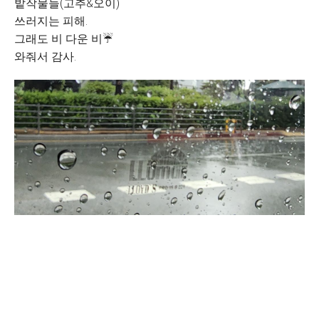
밭작물들(고추&오이)
쓰러지는 피해.
그래도 비 다운 비☔️
와줘서 감사.