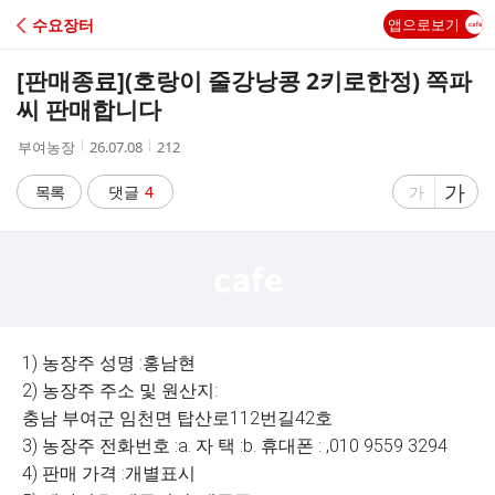
C
수요장터
앱으로보기
A
[판매종료]
(호랑이 줄강낭콩 2키로한정) 쪽파
F
씨 판매합니다
작
작
조
부여농장
26.07.08
212
E
성
성
회
자
시
수
글
가
글
목록
댓글
4
가
간
자
자
크
크
기
기
크
작
게
게
1) 농장주 성명 :홍남현
2) 농장주 주소 및 원산지:
충남 부여군 임천면 탑산로112번길42호
3) 농장주 전화번호 :a. 자 택 :b. 휴대폰 : ,010 9559 3294
4) 판매 가격 :개별표시