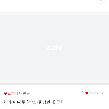
재
게
시
글
추
가
기
능
열
기
수요장터
다른글
현재페이지 1
2
3
4
댓
체리(피)자두 5박스 (한정판매)
(
21
)
글