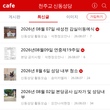
cafe
천주교 신동성당
카
개
페
별
개
정
카
게시판
최신글
이미지
가입하기
보
별
페
전
전
보
검
2026년 08월 07일 새성전 감실이동예식
카
체
기
색
체
게시판명
작성자
작성시간
조회수
신동성당 활동모습
석현정요안나
26.08.07
7
페
글
글
리
메
스
2026년08월09일 연중제19주일
뉴
트
게시판명
작성자
작성시간
조회수
본당 공지사항
석현정요안나
26.08.07
6
2026년 8월 6일 성당 내부 청소
게시판명
작성자
작성시간
조회수
신동성당 활동모습
송미카엘라
26.08.07
24
2026년 08월 02일 본당공사 십자가 및 성당내
부
게시판명
작성자
작성시간
조회수
신동성당 활동모습
요안나석현정
26.08.03
34