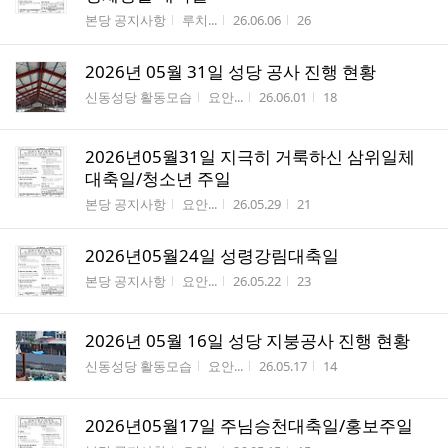
게시판명
작성자
작성시간
조회수
본당 공지사항
루치...
26.06.06
26
2026년 05월 31일 성당 공사 진행 현황
게시판명
작성자
작성시간
조회수
신동성당 활동모습
요안...
26.06.01
18
2026년05월31일 지극히 거룩하신 삼위일체
대축일/청소년 주일
게시판명
작성자
작성시간
조회수
본당 공지사항
요안...
26.05.29
21
2026년05월24일 성령강림대축일
게시판명
작성자
작성시간
조회수
본당 공지사항
요안...
26.05.22
23
2026년 05월 16일 성당 지붕공사 진행 현황
게시판명
작성자
작성시간
조회수
신동성당 활동모습
요안...
26.05.17
14
2026년05월17일 주님승천대축일/홍보주일