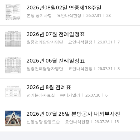
2026년08월02일 연중제18주일
게시판명
작성자
작성시간
조회수
본당 공지사항
요안나석현정
26.07.31
28
2026년 07월 전례일정표
게시판명
작성자
작성시간
조회수
월중전례담당자명단
요안나석현정
26.07.31
7
2026년 06월 전례일정표
게시판명
작성자
작성시간
조회수
월중전례담당자명단
요안나석현정
26.07.31
3
2026년 8월 전례표
게시판명
작성자
작성시간
조회수
전례분과자료실
송미카엘라
26.07.30
6
2026년 07월 26일 본당공사 내외부사진
게시판명
작성자
작성시간
조회수
신동성당 활동모습
요안나석현정
26.07.26
15