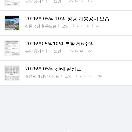
게시판명
작성자
작성시간
조회수
본당 공지사항
요안...
26.05.15
15
2026년 05월 10일 성당 지붕공사 모습
게시판명
작성자
작성시간
조회수
신동성당 활동모습
요안...
26.05.10
24
2026년05월10일 부활 제6주일
게시판명
작성자
작성시간
조회수
본당 공지사항
요안...
26.05.09
22
2026년 05월 전례 일정표
게시판명
작성자
작성시간
조회수
월중전례담당자명단
요안...
26.05.06
14