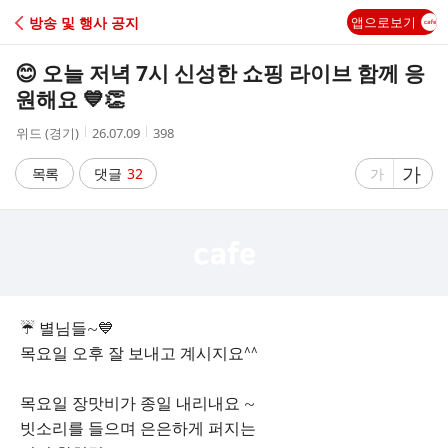
C
방송 및 행사 공지
앱으로보기
A
😊 오늘 저녁 7시 신성한 쇼핑 라이브 함께 응
F
원해요 💙👏
작
작
조
위드 (경기)
26.07.09
398
E
성
성
회
자
시
수
글
가
글
목록
댓글
32
가
간
자
자
크
크
기
기
크
작
게
게
☔️ 별님들~💙
목요일 오후 잘 보내고 계시지요^^
목요일 장맛비가 종일 내리내요 ~
빗소리를 들으며 은은하게 퍼지는