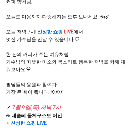
커피 향처럼,
오늘도 마음까지 따뜻해지는 오후 보내세요. ☕️🌿
오늘 저녁 7시!
신성한
쇼핑
LIVE
에서
멋진 가수님을 만날 수 있습니다 ♡
한 잔의 커피가 주는 여유처럼,
가수님의 따뜻한 미소와 목소리로 행복한 저녁을 함께 채
워보아요.💙
별님들의 응원과 참여가
가장 큰 힘이 됩니다.👏👏👏
7월 9일(목) 저녁 7시
📌
☕️
네슬레 돌체구스토
머신
⭐️
신성한
쇼핑
LIVE