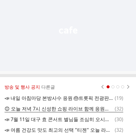
기
능
열
기
방송 및 행사 공지
다른글
현재페이지 1
2
3
4
댓
📣 내일 아침마당 본방사수 응원 🎂트롯픽 전광판 홍보 시작 💙👏
(
19
)
글
댓
😊 오늘 저녁 7시 신성한 쇼핑 라이브 함께 응원해요 💙👏
(
32
)
글
댓
📣 7월 11일 대구 효 콘서트 별님들 조심히 오시고 우리 함께해요 🎶🎤
(
30
)
글
댓
📣 여름 건강도 맛도 최고의 선택 "티젠" 오늘 라이브 쇼핑 방송 함께 응원해요 🍎🍋🍋‍🟩
(
32
)
글