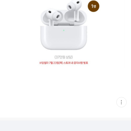
현
재
게
시
글
추
가