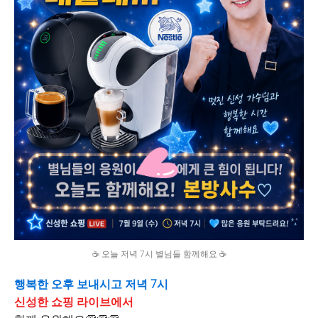
☕️ 오늘 저녁 7시 별님들 함께해요 ☕️
행복한
오후
보내시고
저녁 7시
신성한
쇼핑
라이브에서