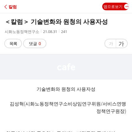
C
칼럼
앱으로보기
A
＜칼럼＞ 기술변화와 원청의 사용자성
F
작
작
조
시화노동정책연구소
21.08.31
241
성
성
회
E
자
시
수
글
가
글
목록
댓글
0
가
간
자
자
크
크
기
기
크
작
게
게
기술변화와 원청의 사용자성
김성혁(시화노동정책연구소비상임연구위원/서비스연맹
정책연구원장)