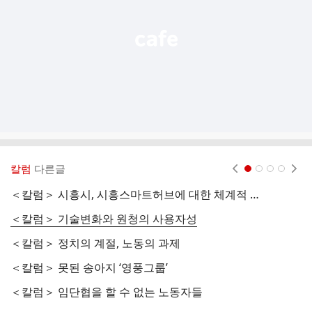
기
칼럼
다른글
현재페이지 1
2
3
4
＜칼럼＞ 시흥시, 시흥스마트허브에 대한 체계적 실태조사에 나서야
＜
＜칼럼＞ 기술변화와 원청의 사용자성
＜
＜칼럼＞ 정치의 계절, 노동의 과제
＜
＜칼럼＞ 못된 송아지 ‘영풍그룹’
＜
＜칼럼＞ 임단협을 할 수 없는 노동자들
한