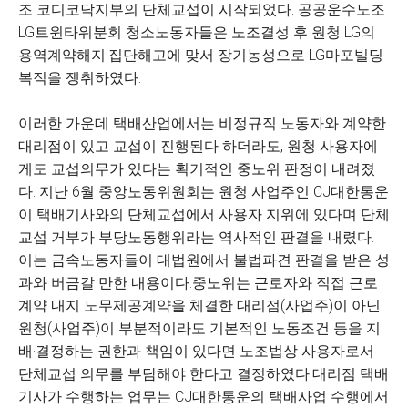
조 코디코닥지부의 단체교섭이 시작되었다. 공공운수노조
LG트윈타워분회 청소노동자들은 노조결성 후 원청 LG의
용역계약해지·집단해고에 맞서 장기농성으로 LG마포빌딩
복직을 쟁취하였다.
이러한 가운데 택배산업에서는 비정규직 노동자와 계약한
대리점이 있고 교섭이 진행된다 하더라도, 원청 사용자에
게도 교섭의무가 있다는 획기적인 중노위 판정이 내려졌
다. 지난 6월 중앙노동위원회는 원청 사업주인 CJ대한통운
이 택배기사와의 단체교섭에서 사용자 지위에 있다며 단체
교섭 거부가 부당노동행위라는 역사적인 판결을 내렸다.
이는 금속노동자들이 대법원에서 불법파견 판결을 받은 성
과와 버금갈 만한 내용이다.중노위는 근로자와 직접 근로
계약 내지 노무제공계약을 체결한 대리점(사업주)이 아닌
원청(사업주)이 부분적이라도 기본적인 노동조건 등을 지
배·결정하는 권한과 책임이 있다면 노조법상 사용자로서
단체교섭 의무를 부담해야 한다고 결정하였다.대리점 택배
기사가 수행하는 업무는 CJ대한통운의 택배사업 수행에서