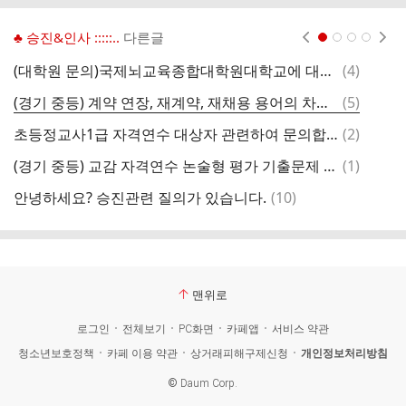
♣ 승진&인사 :::::..
다른글
현재페이지 1
2
3
4
댓
(대학원 문의)국제뇌교육종합대학원대학교에 대해 아시는 분 계실까요?
(
4
)
글
댓
(경기 중등) 계약 연장, 재계약, 재채용 용어의 차이와 절차 문의
(
5
)
경
글
댓
초등정교사1급 자격연수 대상자 관련하여 문의합니다.
(
2
)
경
글
댓
(경기 중등) 교감 자격연수 논술형 평가 기출문제 얻고싶어요.
(
1
)
3
글
댓
안녕하세요? 승진관련 질의가 있습니다.
(
10
)
지
글
맨위로
로그인
전체보기
PC화면
카페앱
서비스 약관
청소년보호정책
카페 이용 약관
상거래피해구제신청
개인정보처리방침
©
Daum Corp.