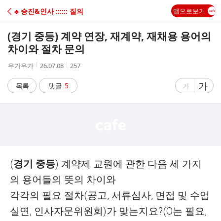
C
♣ 승진&인사 :::::: 질의
앱으로보기
A
(경기 중등) 계약 연장, 재계약, 재채용 용어의
F
차이와 절차 문의
작
작
조
우가우가
26.07.08
257
E
성
성
회
자
시
수
글
가
글
목록
댓글
5
가
간
자
자
크
크
기
기
크
작
게
게
(
경기 중등
) 계약제 교원에 관한 다음 세 가지
의 용어들의 뜻의 차이와
각각의 필요 절차(공고, 서류심사, 면접 및 수업
실연, 인사자문위원회)가 맞는지요?(O는 필요,