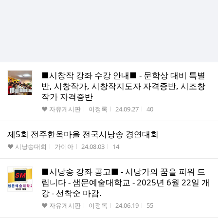
■시창작 강좌 수강 안내■ - 문학상 대비 특별
반, 시창작가, 시창작지도자 자격증반, 시조창
작가 자격증반
게시판명
작성자
작성시간
조회수
♥ 자유게시판
이정록
24.09.27
40
제5회 전주한옥마을 전국시낭송 경연대회
게시판명
작성자
작성시간
조회수
♥ 시낭송대회
가이아
24.08.03
14
■시낭송 강좌 공고■ - 시낭가의 꿈을 피워 드
립니다 - 샘문예술대학교 - 2025년 6월 22일 개
강 - 선착순 마감.
게시판명
작성자
작성시간
조회수
♥ 자유게시판
이정록
24.06.19
55