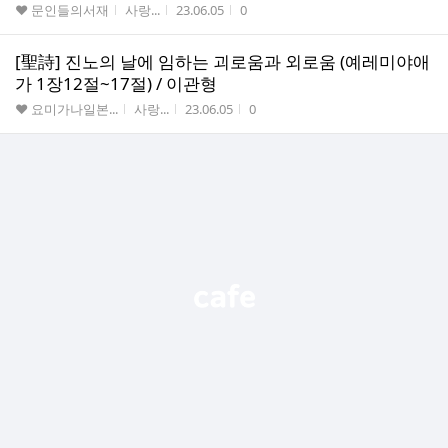
게시판명
작성자
작성시간
조회수
♥ 문인들의서재
사랑...
23.06.05
0
[聖詩] 진노의 날에 임하는 괴로움과 외로움 (예레미야애
가 1장12절~17절) / 이관형
게시판명
작성자
작성시간
조회수
♥ 요미가나일본...
사랑...
23.06.05
0