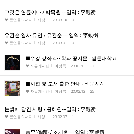
그것은 연륜이다 / 박목월 ---일역 : 李觀衡
게시판명
작성자
작성시간
조회수
♥ 문인들의서재
사랑...
23.03.10
0
유관순 열사 유언 / 유관순 --- 일역 : 李觀衡
게시판명
작성자
작성시간
조회수
♥ 문인들의서재
사랑...
23.03.01
0
■수강 강좌 4개학과 공지문 - 샘문대학교
게시판명
작성자
작성시간
조회수
♥ 자유게시판
이정록
23.02.13
27
■시집 및 도서 출판 안내 - 샘문시선
게시판명
작성자
작성시간
조회수
♥ 자유게시판
이정록
23.02.13
25
눈빛에 담긴 사랑 / 용혜원---일역 : 李觀衡
게시판명
작성자
작성시간
조회수
♥ 문인들의서재
사랑...
23.02.07
1
승무(僧舞) / 조지훈 --- 일역 : 李觀衡