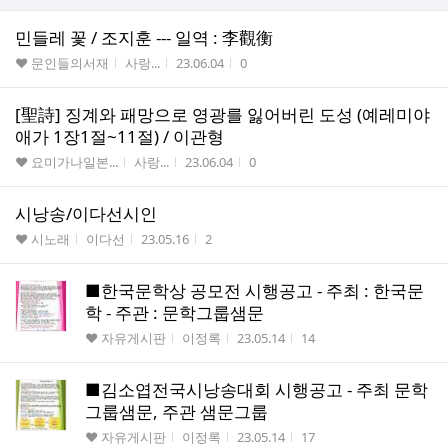
민들레 꽃 / 조지훈 --- 일역 : 李觀衡
게시판명
작성자
작성시간
조회수
♥ 문인들의서재
사랑...
23.06.04
0
[聖詩] 징계와 패망으로 영광를 잃어버린 도성 (예레미야
애가 1장1절~11절) / 이관형
게시판명
작성자
작성시간
조회수
♥ 요미가나일본...
사랑...
23.06.04
0
시낭송/이다선시인
게시판명
작성자
작성시간
조회수
♥ 시노래
이다선
23.05.16
2
■한국문학상 공모전 시행공고 - 주최 : 한국문
학 - 주관 : 문학그룹샘문
게시판명
작성자
작성시간
조회수
♥ 자유게시판
이정록
23.05.14
14
■김소엽전국시낭송대회 시행공고 - 주최 문학
그룹샘문, 주관 샘문그룹
게시판명
작성자
작성시간
조회수
♥ 자유게시판
이정록
23.05.14
17