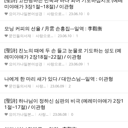
[聖詩] 고난당하는 민족과 하나 되어 기도하십시오 (예레
미야애가 3장1절~18절) / 이관형
게시판명
작성자
작성시간
조회수
♥ 요미가나일본어성경
사랑으로...
23.06.10
0
모닝 커피의 선율 / 月雲 손홍집---일역 : 李觀衡
게시판명
작성자
작성시간
조회수
♥ 문인들의서재
사랑으로...
23.06.10
1
[聖詩] 진노의 때에 두 손 들고 눈물로 기도하는 성도 (예
레미야애가 2장18절~22절) / 이관형
게시판명
작성자
작성시간
조회수
♥ 요미가나일본어성경
사랑으로...
23.06.09
1
나에게 한 마리 새가 있다 / 대안스님---일역 : 이관형
게시판명
작성자
작성시간
조회수
♥ 문인들의서재
사랑...
23.06.09
2
[聖詩] 하나님이 정하신 심판의 비극 (예레미야애가 2장1
1절~17절) / 이관형
게시판명
작성자
작성시간
조회수
♥ 요미가나일본...
사랑...
23.06.08
0