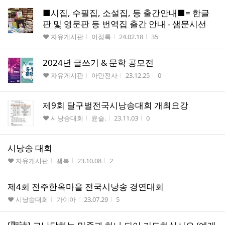
■시집, 수필집, 소설집, 등 출간안내■= 한글
판 및 영문판 등 번역집 출간 안내 - 샘문시선
게시판명
작성자
작성시간
조회수
♥ 자유게시판
이정록
24.02.18
35
2024년 글쓰기 & 문학 공모전
게시판명
작성자
작성시간
조회수
♥ 자유게시판
아만전사
23.12.25
0
제9회 달구벌전국시낭송대회 개최요강
게시판명
작성자
작성시간
조회수
♥ 시낭송대회
윤슬.
23.11.03
0
시낭송 대회
게시판명
작성자
작성시간
조회수
♥ 자유게시판
땜복
23.10.08
2
제4회 전주한옥마을 전국시낭송 경연대회
게시판명
작성자
작성시간
조회수
♥ 시낭송대회
가이아
23.07.29
5