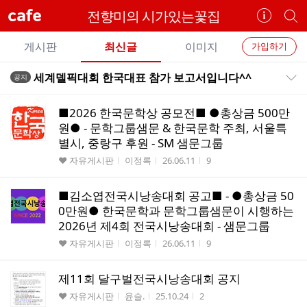
cafe
전향미의 시가있는꽃집
카
개
페
별
개
정
카
게시판
최신글
이미지
가입하기
보
별
페
전
전
보
검
세계델픽대회 한국대표 참가 보고서입니다^^
공지
카
공지목록 펼치기/접기
체
기
색
체
페
글
글
■2026 한국문학상 공모전■ ●총상금 500만
리
메
원● - 문학그룹샘문 & 한국문학 주최, 서울특
스
별시, 중랑구 후원 - SM 샘문그룹
뉴
트
게시판명
작성자
작성시간
조회수
♥ 자유게시판
이정록
26.06.11
9
■김소엽전국시낭송대회 공고■ - ●총상금 50
0만원● 한국문학과 문학그룹샘문이 시행하는
2026년 제4회 전국시낭송대회 - 샘문그룹
게시판명
작성자
작성시간
조회수
♥ 자유게시판
이정록
26.06.11
9
제11회 달구벌전국시낭송대회 공지
게시판명
작성자
작성시간
조회수
♥ 자유게시판
윤슬.
25.10.24
2