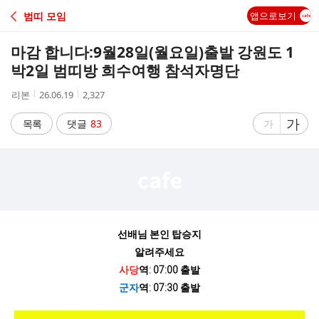
C
범띠 모임
앱으로보기
A
마감 합니다:9월28일(월요일)출발 강원도 1
F
박2일 범띠방 희수여행 참석자명단
작
작
조
리본
26.06.19
2,327
E
성
성
회
자
시
수
글
가
글
목록
댓글
83
가
간
자
자
크
크
기
기
크
작
게
게
선배님 본인 탑승지
알려주세요
사당
역: 07:00 출발
군자
역: 07:30 출발