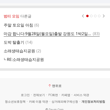
범띠 모임
다른글
현재페이지 1
2
3
4
댓
주말 토요일 아침
(
6
)
글
댓
마감 합니다:9월28일(월요일)출발 강원도 1박2일 범띠방 희수여행 참석자명단
(
83
)
글
댓
도박 탈출기
(
14
)
6
글
댓
소래생태습지공원
(
2
)
글
RE:소래생태습지공원
수
맨위로
로그인
전체보기
PC화면
카페앱
서비스 약관
청소년보호정책
카페 이용 약관
상거래피해구제신청
개인정보처리방침
©
Daum Corp.