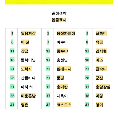
존칭생략
입금표시
1
일용회장
2
봉선화연정
3
달콩이
6
미 선
7
아쿠아
8
육공
11
장금
12
향수야
13
김서현
16
똘복이님
17
충성님
18
미즈
21
노복자
22
텔레파시
23
찬숙이
26
산들바다
27
문경
28
군산
31
아하 하
32
송미란
33
송암잠실
36
미운훈남
37
대옥이
38
미양
41
영은
42
코스모스
43
영이