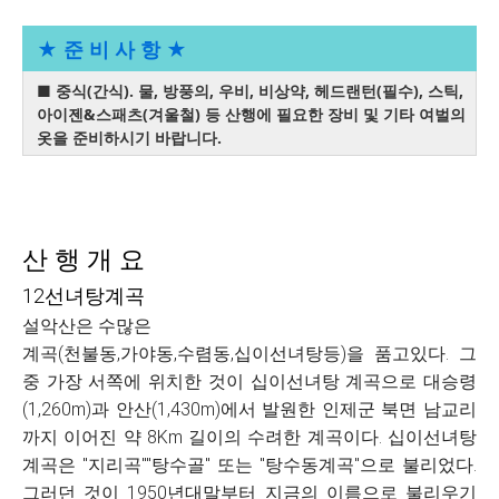
★ 준 비 사 항 ★
■ 중식(간식). 물, 방풍의, 우비, 비상약, 헤드랜턴(필수), 스틱,
아이젠&스패츠(겨울철) 등 산행에 필요한 장비 및 기타 여벌의
옷을 준비하시기 바랍니다.
산 행 개 요
12선녀탕계곡
설악산은 수많은
계곡(천불동,가야동,수렴동,십이선녀탕등)을 품고있다. 그
중 가장 서쪽에 위치한 것이 십이선녀탕 계곡으로 대승령
(1,260m)과 안산(1,430m)에서 발원한 인제군 북면 남교리
까지 이어진 약 8Km 길이의 수려한 계곡이다. 십이선녀탕
계곡은 "지리곡""탕수골" 또는 "탕수동계곡"으로 불리었다.
그러던 것이 1950년대말부터 지금의 이름으로 불리우기