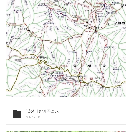
12선녀탕계곡
.gpx
466.42KB