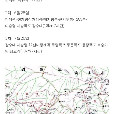
한계령 (약14km 7시간)
2차 : 6월28일
한계령 -한계령삼거리-귀떼기청봉-큰감투봉-1285봉-
대승령-대승폭포-장수대(13km 7시간)
3차 : 7월26일
장수대-대승령-12선녀탕계곡-무명폭포-두문폭포-용탕폭포-복숭아
탕-남교리(13km 7시간)