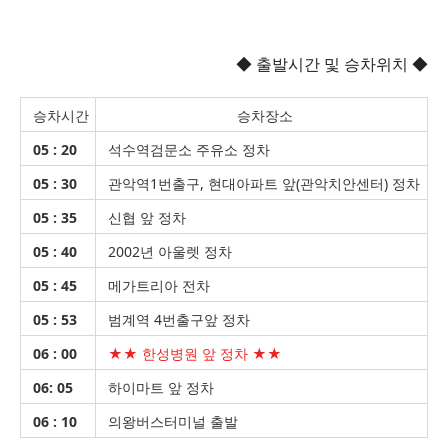
◆ 출발시간 및 승차위치 ◆
승차시간
승차장소
05 : 20
석수역검문소 주유소 정차
05 : 30
관악역1번출구, 현대아파트 앞(관악치안센터) 정차
05 : 35
신협 앞 정차
05 : 40
2002년 아울렛 정차
05 : 45
메가트리아 전차
05 : 53
범계역 4번출구앞 정차
06 : 00
★★ 한성병원 앞 정차 ★★
06: 05
하이마트 앞 정차
06 : 10
의왕버스터미널 출발