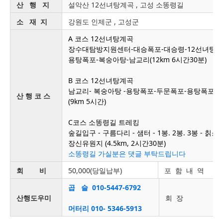
산 행 지
설악산 12선녀탕계곡 , 고성 소똥령길
소 재 지
강원도 인제군 , 고성군
A 코스 12선녀탕계곡
장수대탐방지원센터-대승폭포-대승령-12선녀탕계
용탕폭포-복숭아탕-남교리(12km 6시간30분)
B 코스 12선녀탕계곡
남교리- 복숭아탕 -용탕폭포-두문폭포-용탕폭포-
산 행 코 스
(9km 5시간)
C코스 소똥령길 트레킹
숲길입구 - 구름다리 - 샘터 - 1봉. 2봉. 3봉 - 칡
장신유원지 (4.5km, 2시간30분)
소똥령길 가실분은 댓글 부탁드립니다
회 비
50,000(당일납부)
포 함 내 역
곱 슬 010-5447-6792
산행도우미
회 장
머터리
010- 5346-5913