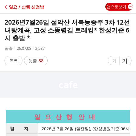
C
일요 / 산행 신청방
앱으로보기
A
2026년7월26일 설악산 서북능종주 3차 12선
F
녀탕계곡, 고성 소똥령길 트레킹* 한성기준 6
시 출발 *
E
작
작
조
곱슬
26.07.08
2,587
성
성
회
자
시
수
글
가
글
목록
댓글
88
가
간
자
자
크
크
기
기
크
작
게
게
일 요 산 행 안 내
일 자
2026년 7월 26일 (일요일), (한성병원기준 06시출