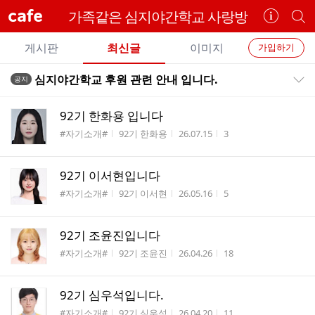
cafe
가족같은 심지야간학교 사랑방
카
개
페
별
개
정
카
게시판
최신글
이미지
가입하기
보
별
페
전
전
보
검
심지야간학교 후원 관련 안내 입니다.
공지
카
공지목록 펼치기/접기
체
기
색
체
페
글
글
92기 한화용 입니다
리
메
게시판명
작성자
작성시간
조회수
#자기소개#
92기 한화용
26.07.15
3
스
뉴
트
92기 이서현입니다
게시판명
작성자
작성시간
조회수
#자기소개#
92기 이서현
26.05.16
5
92기 조윤진입니다
게시판명
작성자
작성시간
조회수
#자기소개#
92기 조윤진
26.04.26
18
92기 심우석입니다.
게시판명
작성자
작성시간
조회수
#자기소개#
92기 심우석
26.04.20
11