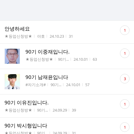
댓
안녕하세요
1
글
게시판명
작성자
작성시간
조회수
★등업신청방★
야호
24.10.23
31
수
댓
90기 이중재입니다.
1
글
게시판명
작성자
작성시간
조회수
★등업신청방★
90기...
24.10.01
63
수
댓
90기 남재윤입니다
3
글
게시판명
작성자
작성시간
조회수
#자기소개#
90기...
24.10.01
57
수
댓
90기 이유진입니다.
1
글
게시판명
작성자
작성시간
조회수
★등업신청방★
90기...
24.09.29
39
수
댓
90기 박시형입니다
1
글
게시판명
작성자
작성시간
조회수
★등업신청방★
90기...
24.09.29
31