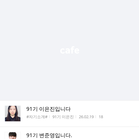
91기 이은진입니다
게시판명
작성자
작성시간
조회수
#자기소개#
91기 이은진
26.02.19
18
91기 변준영입니다.