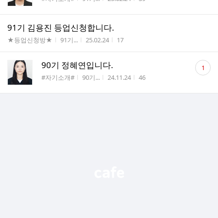
수
91기 김용진 등업신청합니다.
게시판명
작성자
작성시간
조회수
★등업신청방★
91기...
25.02.24
17
댓
90기 정혜연입니다.
1
글
게시판명
작성자
작성시간
조회수
#자기소개#
90기...
24.11.24
46
수