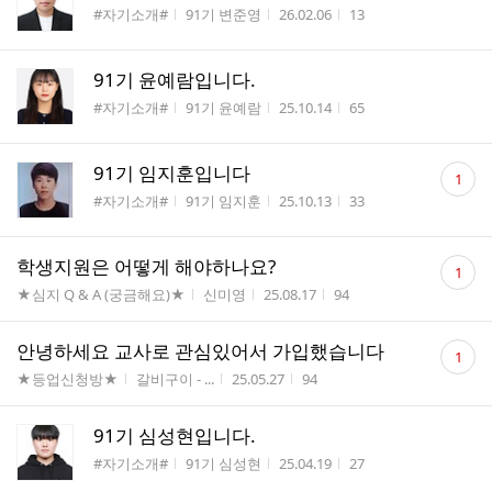
게시판명
작성자
작성시간
조회수
#자기소개#
91기 변준영
26.02.06
13
91기 윤예람입니다.
게시판명
작성자
작성시간
조회수
#자기소개#
91기 윤예람
25.10.14
65
댓
91기 임지훈입니다
1
글
게시판명
작성자
작성시간
조회수
#자기소개#
91기 임지훈
25.10.13
33
수
댓
학생지원은 어떻게 해야하나요?
1
글
게시판명
작성자
작성시간
조회수
★심지 Q & A (궁금해요)★
신미영
25.08.17
94
수
댓
안녕하세요 교사로 관심있어서 가입했습니다
1
글
게시판명
작성자
작성시간
조회수
★등업신청방★
갈비구이 - ...
25.05.27
94
수
91기 심성현입니다.
게시판명
작성자
작성시간
조회수
#자기소개#
91기 심성현
25.04.19
27