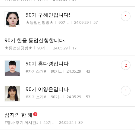
수
댓
90기 구혜민입니다!
1
글
게시판명
작성자
작성시간
조회수
★등업신청방★
90기...
24.09.29
57
수
90기 한울 등업신청합니다.
게시판명
작성자
작성시간
조회수
★등업신청방★
90기...
24.05.29
17
댓
90기 홍다경입니다
2
글
게시판명
작성자
작성시간
조회수
#자기소개#
90기...
24.05.29
43
수
댓
90기 이영은입니다
1
글
게시판명
작성자
작성시간
조회수
#자기소개#
90기...
24.05.29
53
수
심지의 한 해
게시판명
작성자
작성시간
조회수
#행사 후기 게시판#
45기...
24.05.24
39