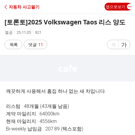
C
자동차 사고팔기
앱으로보기
A
[토론토]
2025 Volkswagen Taos 리스 양도
F
작
작
조
젤곰
25.11.05
921
성
성
회
E
자
시
수
글
가
글
목록
댓글
11
가
간
자
자
크
크
기
기
크
작
게
게
깨끗하게 사용해서 흠집 하나 없는 새 차입니다.
리스텀 : 48개월 (43개월 남음)
계약 마일리지 : 64000km
현재 마일리지 : 4556km
Bi-weekly 납임금 : 207.89 (텍스포함)