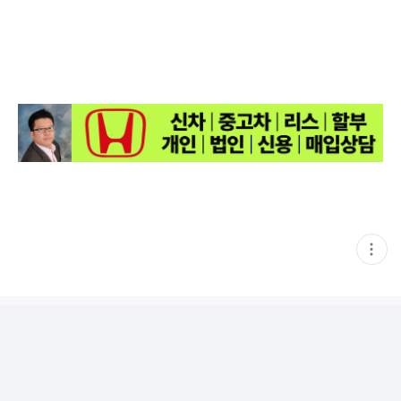
현
재
게
시
글
추
가
기
능
열
기