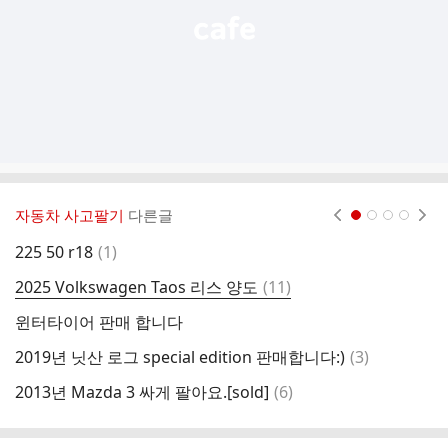
자동차 사고팔기
다른글
현재페이지 1
2
3
4
댓
225 50 r18
(
1
)
2
글
댓
2025 Volkswagen Taos 리스 양도
(
11
)
2
글
윈터타이어 판매 합니다
댓
2019년 닛산 로그 special edition 판매합니다:)
(
3
)
적
글
댓
2013년 Mazda 3 싸게 팔아요.[sold]
(
6
)
현
글