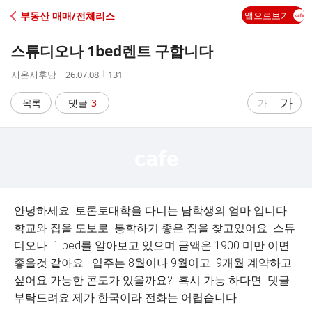
C
부동산 매매/전체리스
앱으로보기
A
스튜디오나 1bed렌트 구합니다
F
작
작
조
시온시후맘
26.07.08
131
성
성
회
E
자
시
수
글
가
글
목록
댓글
3
가
간
자
자
크
크
기
기
크
작
게
게
안녕하세요 토론토대학을 다니는 남학생의 엄마 입니다
학교와 집을 도보로 통학하기 좋은 집을 찾고있어요 스튜
디오나 1 bed를 알아보고 있으며 금액은 1900 미만 이면
좋을것 같아요 입주는 8월이나 9월이고 9개월 계약하고
싶어요 가능한 콘도가 있을까요? 혹시 가능 하다면 댓글
부탁드려요 제가 한국이라 전화는 어렵습니다