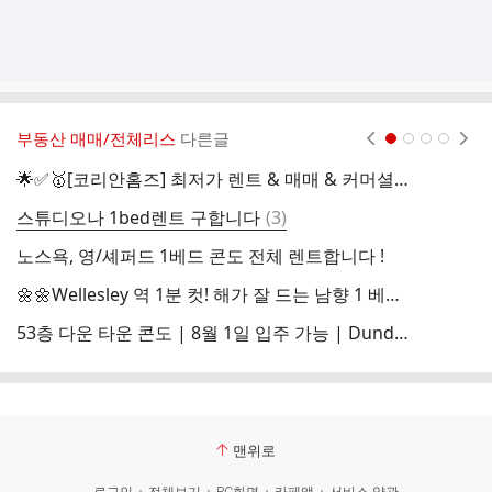
부동산 매매/전체리스
다른글
현재페이지 1
2
3
4
🌟✅🥇[코리안홈즈] 최저가 렌트 & 매매 & 커머셜 네고왕 부동산 🌟✅🏆👫💗😊
댓
스튜디오나 1bed렌트 구합니다
(
3
)
글
노스욕, 영/셰퍼드 1베드 콘도 전체 렌트합니다 !
🌼🌼Wellesley 역 1분 컷! 해가 잘 드는 남향 1 베드룸 콘도 전체 렌트🌼🌼
53층 다운 타운 콘도 | 8월 1일 입주 가능 | Dundas (TMU) Station 3 분 거리 ||||||| 가격 조율 가능
맨위로