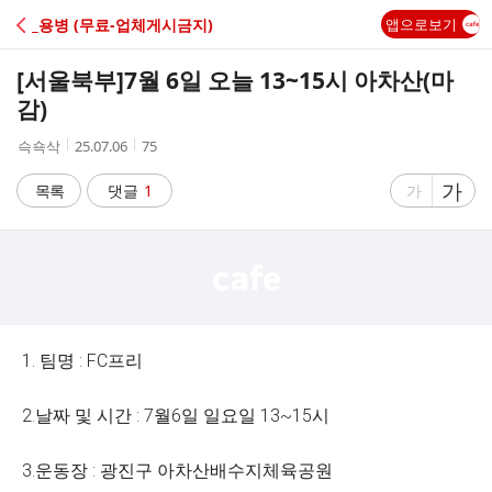
C
_용병 (무료-업체게시금지)
앱으로보기
A
[서울북부]
7월 6일 오늘 13~15시 아차산(마
F
감)
작
작
조
슥쇽삭
25.07.06
75
E
성
성
회
자
시
수
글
가
글
목록
댓글
1
가
간
자
자
크
크
기
기
크
작
게
게
1. 팀명 : FC프리
2.날짜 및 시간 : 7월6일 일요일 13~15시
3.운동장 : 광진구 아차산배수지체육공원