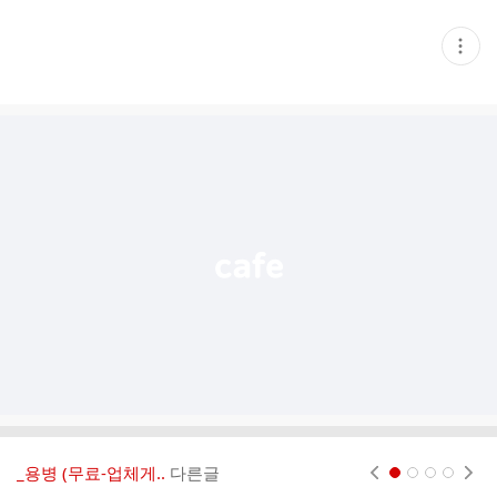
현
재
게
시
글
추
가
기
능
열
기
_용병 (무료-업체게..
다른글
현재페이지 1
2
3
4