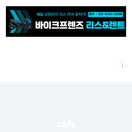
현
재
게
시
글
추
가
기
능
열
기