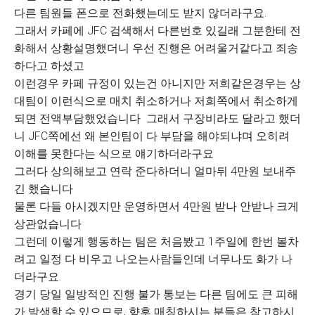
다른 팀원들 폰으로 전화했는데도 받지 않더라구요.
그래서 카페에 JFC 검색해서 다른번호 있길래 그분한테 전
화해서 상황설명했더니 우선 진행은 어려울거같다고 죄송
하다고 하셨고
이런경우 카페 규정이 있는건 아니지만 저희같은경우는 상
대팀이 이런식으로 매치 취소하거나 저희쪽에서 취소하게
되면 전액부담했었습니다 그래서 구장비라도 달라고 했더
니 JFC쪽에선 왜 본인팀이 다 부담을 해야되냐며 오히려
이해를 못한다는 식으로 얘기하더라구요
그러다 상의해보고 연락 준다하더니 얼마뒤 4만원 보내주
긴 했습니다
물론 다들 아시겠지만 운영하면서 4만원 받나 안받나 크게
상관없습니다
그런데 이렇게 행동하는 팀은 처음봤고 1주일에 한번 볼차
려고 일정 다 비우고 나오는사람들인데 너무나도 화가 나
더라구요.
경기 당일 일방적인 진행 불가 통보는 다른 팀에도 큰 피해
가 발생할 수 있으므로, 향후 매칭하시는 분들은 참고하시