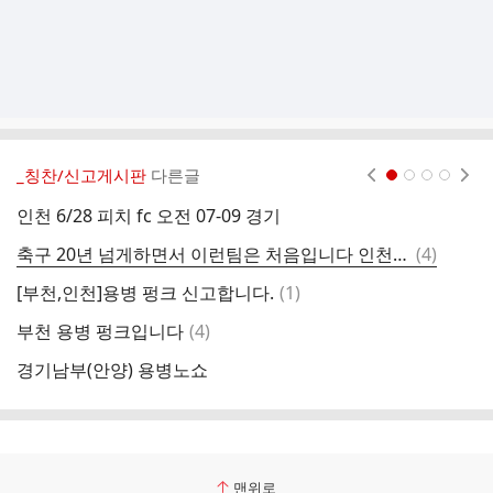
_칭찬/신고게시판
다른글
현재페이지 1
2
3
4
인천 6/28 피치 fc 오전 07-09 경기
노
댓
축구 20년 넘게하면서 이런팀은 처음입니다 인천에서 활동하는 JFC 신고합니다
(
4
)
억
글
댓
[부천,인천]용병 펑크 신고합니다.
(
1
)
글
댓
부천 용병 펑크입니다
(
4
)
C
글
경기남부(안양) 용병노쇼
용
맨위로