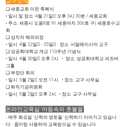
교구소식
❑ 세종교회 이전 축복식
• 일시 및 장소: 4월 21일󰃨 오후 3시 30분 / 세종교회
• 주소: 세종시 도움8로 91 세종마치 306호 구) 세종호수교
회
❑ 성직자 해외피정
• 일시: 4월 22일󰃝 - 25일󰃄 장소: 서말레이시아 교구
❑ 성공회대학교 개교 110주년 기념식
• 일시: 4월 30일󰃱 오후 2시 • 장소: 성공회대학교 피츠버
그홀
❑ 부장단 회의
• 일시: 5월 2일󰃄 오전 11시 • 장소: 교구 사무실
❑ 퇴직기금위원회
• 일시: 5월 2일󰃄 오후 2시 • 장소: 교구 사무실
온라인교육실 '어둠속의 촛불들'
- 매주 화요일 '신학의 영토들' 신학하기 이어가고 있습니
다. : 줌미팅 사용하여 교육받으실 수 있습니다.