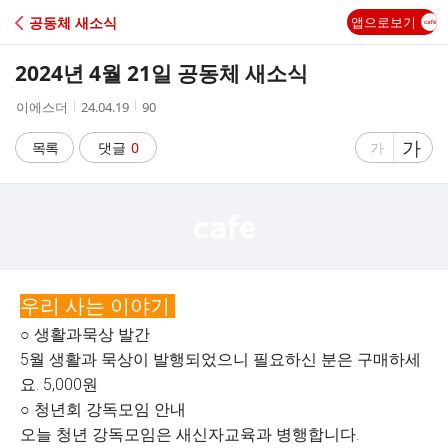
C
공동체 새소식
앱으로보기
A
2024년 4월 21일 공동체 새소식
F
작
작
조
이에스더
24.04.19
90
성
성
회
E
자
시
수
글
가
글
목록
댓글
0
가
간
자
자
크
크
기
기
크
작
게
게
우리 사는 이야기
○ 생활과묵상 발간
5월 생활과 묵상이 발행되었으니 필요하신 분은 구매하세
요. 5,000원
○ 청년회 강독모임 안내
오늘 청년 강독모임은 새신자교육과 병행합니다.