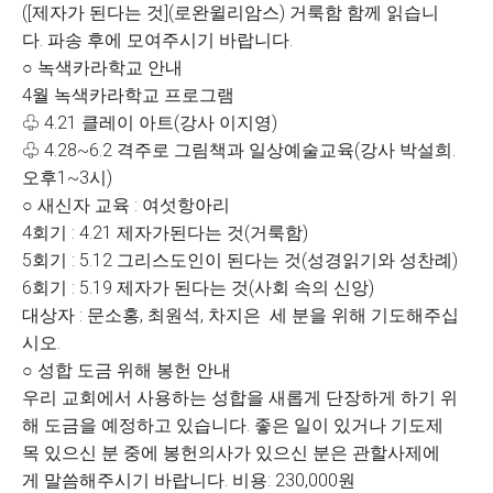
([제자가 된다는 것](로완윌리암스) 거룩함 함께 읽습니
다. 파송 후에 모여주시기 바랍니다.
○ 녹색카라학교 안내
4월 녹색카라학교 프로그램
♧ 4.21 클레이 아트(강사 이지영)
♧ 4.28~6.2 격주로 그림책과 일상예술교육(강사 박설희․
오후1~3시)
○ 새신자 교육 : 여섯항아리
4회기 : 4.21 제자가된다는 것(거룩함)
5회기 : 5.12 그리스도인이 된다는 것(성경읽기와 성찬례)
6회기 : 5.19 제자가 된다는 것(사회 속의 신앙)
대상자 : 문소홍, 최원석, 차지은 세 분을 위해 기도해주십
시오.
○ 성합 도금 위해 봉헌 안내
우리 교회에서 사용하는 성합을 새롭게 단장하게 하기 위
해 도금을 예정하고 있습니다. 좋은 일이 있거나 기도제
목 있으신 분 중에 봉헌의사가 있으신 분은 관할사제에
게 말씀해주시기 바랍니다. 비용: 230,000원