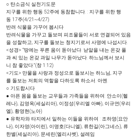
○ 탄소금식 실천기도문
지구를 위한 행동 52주에 동참합니다. : 지구를 위한 행
동 17주(4/21~4/27)
반려 식물을 가꾸어 봅시다
반려식물을 가꾸고 돌보며 피조물들이 서로 연결되어 있음
을 성찰하고, 지구를 돌보는 청지기로서 사명에 나섭시다.
<성경> “땅에는 푸른 움이 돋아났다. 낟알을 내는 온갖 풀
과 씨 있는 온갖 과일 나무가 돋아났다. 하느님께서 보시
니 참 좋았다.”(창 1:12)
<기도> 만물을 사랑과 정성으로 돌보시는 하느님, 지구
를 돌보는 저희의 역할을 다하도록 하소서. 아멘.
○ 기도합시다
● 아픈 몸을 돌보는 교우들과 가족들을 위하여: 안소이(헬
레나), 김영옥(세실리아), 이정성(우리엘 아빠), 이규연(우리
엘), 황영현(노아)
● 유학자와 타지에서 일하는 이들을 위하여 : 조하영(요안
나), 이자영(아이린), 이명호(다니엘), 류한길(아그네스), 류
한별(세실리아), 문세린(엘리사벳), 설레임