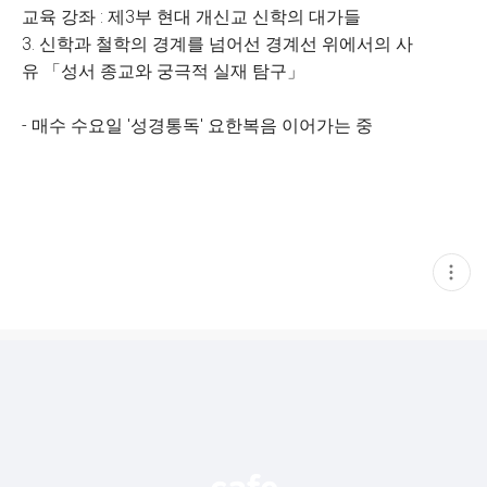
교육 강좌 : 제3부 현대 개신교 신학의 대가들
3. 신학과 철학의 경계를 넘어선 경계선 위에서의 사
유 「성서 종교와 궁극적 실재 탐구」
- 매수 수요일 '성경통독' 요한복음 이어가는 중
현
재
게
시
글
추
가
기
능
열
기