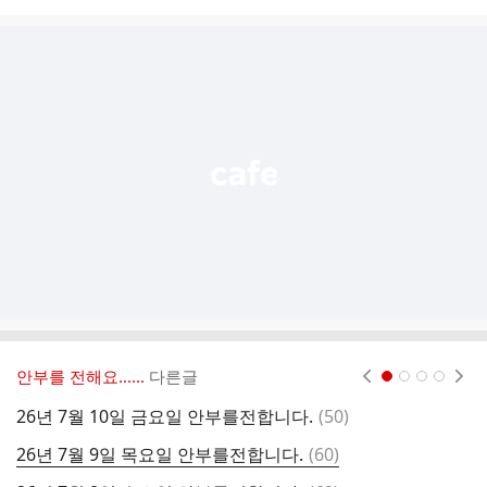
시
글
추
가
기
능
열
기
안부를 전해요......
다른글
현재페이지 1
2
3
4
댓
26년 7월 10일 금요일 안부를전합니다.
(
50
)
7
글
댓
26년 7월 9일 목요일 안부를전합니다.
(
60
)
2
글