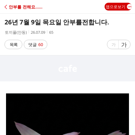
C
안부를 전해요......
앱으로보기
A
26년 7월 9일 목요일 안부를전합니다.
F
작
작
조
토끼풀(안동)
26.07.09
65
성
성
회
E
자
시
수
글
가
글
목록
댓글
60
가
간
자
자
크
크
기
기
크
작
게
게