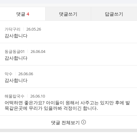
댓
댓글
4
댓글쓰기
답글쓰기
글
댓
작
작
가닥구리
26.05.26
글
성
성
감사합니다
리
자
시
스
간
트
작
작
동글동글01
26.06.04
성
성
감사합니다
자
시
간
작
작
악수
26.06.06
성
성
감사합니다
자
시
간
작
작
해물칼국수
26.06.10
성
성
어떡하면 좋은가요? 아이들이 원해서 사주고는 있지만 후에 발
자
시
목같은곳에 무리가 있을까봐 걱정이긴 합니다.
간
댓글 전체보기