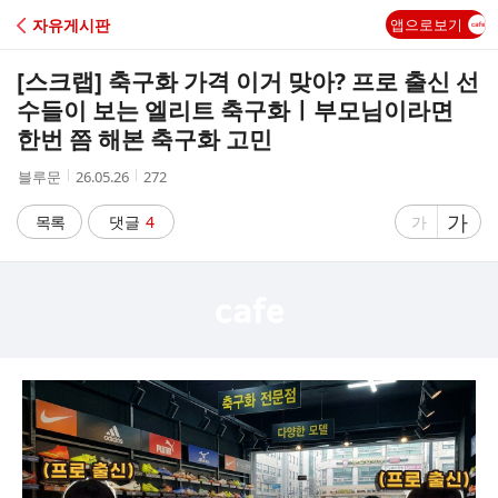
C
자유게시판
앱으로보기
A
[스크랩]
축구화 가격 이거 맞아? 프로 출신 선
F
수들이 보는 엘리트 축구화ㅣ부모님이라면
한번 쯤 해본 축구화 고민
E
작
작
조
블루문
26.05.26
272
성
성
회
자
시
수
글
가
글
목록
댓글
4
가
간
자
자
크
크
기
기
크
작
게
게