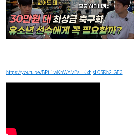
https://youtu.be/BPiI1wKbWAM?si=KxhjsLC5Rh2liGE3