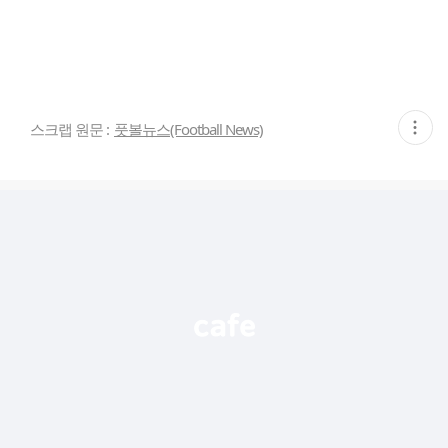
현
스크랩 원문 :
풋볼뉴스(Football News)
재
게
시
글
추
가
기
능
열
기